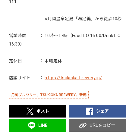
111
※月岡温泉足湯「湯足美」から徒歩10秒
営業時間 ： 10時～17時（Food L.O 16:00/Drink L.O
16:30）
定休日 ： 木曜定休
店舗サイト ：
https://tsukioka-brewery.jp/
月岡ブルワリー、TSUKIOKA BREWERY、新潟
ポスト
シェア
URLをコピー
LINE