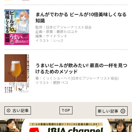
まんがでわかる ビールが10倍美味しくなる
知識
監修：日本ビアジャーナリスト協会
企画・原案：藤原ヒロユキ
編集：サイドランチ
イラスト：いっさ
うまいビールが飲みたい! 最高の一杯を見つ
けるためのメソッド
著：くっくショーヘイ(日本ビアジャーナリスト協会)
イラスト：朝野 ペコ
TOP
古い記事
新しい記事