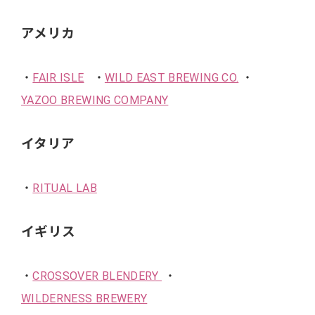
アメリカ
・
FAIR ISLE
・
WILD EAST BREWING CO.
・
YAZOO BREWING COMPANY
イタリア
・
RITUAL LAB
イギリス
・
CROSSOVER BLENDERY
・
WILDERNESS BREWERY