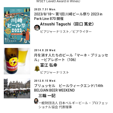
WSET Level3 Award in Wines）
2023.7.31 Mon.
2023/8/18～ 第1回 川崎ビール祭り 2023 in
Park Line 870 開催
Atsushi Taguchi（田口 篤史）
ビアジャーナリスト／ビアライター
2014.8.20 Wed.
月を消す人たちのビール「マーネ・ブリュッセ
ル」―ビアレポート（106）
富江 弘幸
ビアジャーナリスト
2012.8.15 Wed.
ブリュッセル ビールウィークエンド/14th
BELGIAN BEER WEEKEND
三輪 一記
一般財団法人 日本ベルギービール・プロフェッ
ショナル協会 代表理事