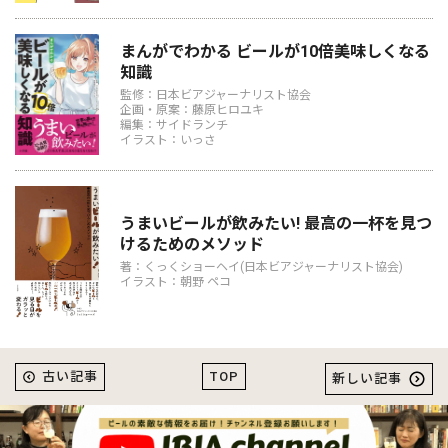
まんがでわかる ビールが10倍美味しくなる
知識
監修：日本ビアジャーナリスト協会
企画・原案：藤原ヒロユキ
編集：サイドランチ
イラスト：いっさ
うまいビールが飲みたい! 最高の一杯を見つ
けるためのメソッド
著：くっくショーヘイ(日本ビアジャーナリスト協会)
イラスト：朝野 ペコ
TOP
古い記事
新しい記事