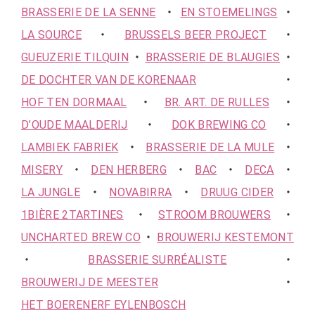
BRASSERIE DE LA SENNE
・
EN STOEMELINGS
・
LA SOURCE
・
BRUSSELS BEER PROJECT
・
GUEUZERIE TILQUIN
・
BRASSERIE DE BLAUGIES
・
DE DOCHTER VAN DE KORENAAR
・
HOF TEN DORMAAL
・
BR. ART. DE RULLES
・
D’OUDE MAALDERIJ
・
DOK BREWING CO
・
LAMBIEK FABRIEK
・
BRASSERIE DE LA MULE
・
MISERY
・
DEN HERBERG
・
BAC
・
DECA
・
LA JUNGLE
・
NOVABIRRA
・
DRUUG CIDER
・
1BIÈRE 2TARTINES
・
STROOM BROUWERS
・
UNCHARTED BREW CO
・
BROUWERIJ KESTEMONT
・
BRASSERIE SURRÉALISTE
・
BROUWERIJ DE MEESTER
・
HET BOERENERF EYLENBOSCH