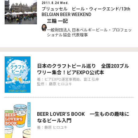
2011.8.24 Wed.
ブリュッセル ビール・ウィークエンド/13th
BELGIAN BEER WEEKEND
三輪 一記
一般財団法人 日本ベルギービール・プロフェッ
ショナル協会 代表理事
日本のクラフトビール巡り 全国203ブル
ワリー集合！ビアEXPO公式本
著：ビアEXPO運営事務局、富江 弘幸
監修： 藤原 ヒロユキ
BEER LOVER’S BOOK 一生ものの趣味に
なるビール入門
著：藤原 ヒロユキ