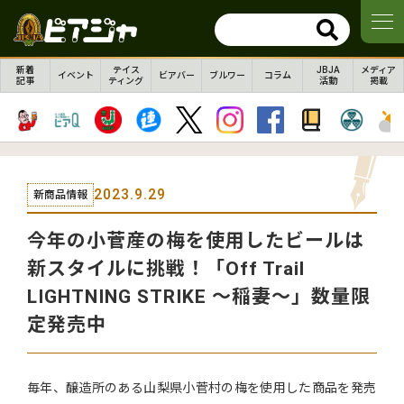
新着
テイス
JBJA
メディア
イベント
ビアバー
ブルワー
コラム
記事
ティング
活動
掲載
2023.9.29
新商品情報
今年の小菅産の梅を使用したビールは
新スタイルに挑戦！「Off Trail
LIGHTNING STRIKE 〜稲妻〜」数量限
定発売中
毎年、醸造所のある山梨県小菅村の梅を使用した商品を発売