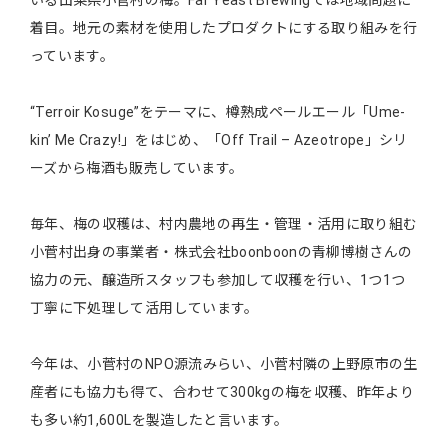
いる山梨県小菅村の梅。Far Yeast Brewingでは地域問題に
着目。地元の素材を使用したプロダクトにする取り組みを行
っています。
“Terroir Kosuge”をテーマに、樽熟成ペールエール「Ume-
kin’ Me Crazy!」をはじめ、「Off Trail – Azeotrope」シリ
ーズから梅酒も販売しています。
毎年、梅の収穫は、村内農地の再生・管理・活用に取り組む
小菅村出身の事業者・株式会社boonboonの青柳博樹さんの
協力の元、醸造所スタッフも参加して収穫を行い、1つ1つ
丁寧に下処理して活用しています。
今年は、小菅村のNPO源流みらい、小菅村隣の上野原市の生
産者にも協力も得て、合わせて300kgの梅を収穫、昨年より
も多い約1,600Lを製造したと言います。