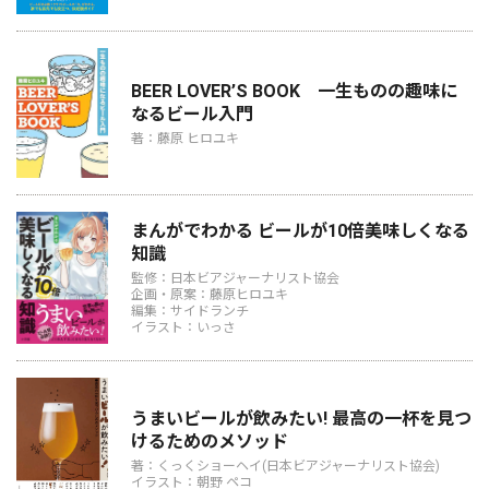
BEER LOVER’S BOOK 一生ものの趣味に
なるビール入門
著：藤原 ヒロユキ
まんがでわかる ビールが10倍美味しくなる
知識
監修：日本ビアジャーナリスト協会
企画・原案：藤原ヒロユキ
編集：サイドランチ
イラスト：いっさ
うまいビールが飲みたい! 最高の一杯を見つ
けるためのメソッド
著：くっくショーヘイ(日本ビアジャーナリスト協会)
イラスト：朝野 ペコ