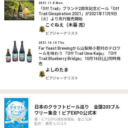
2021.11.8 Mon.
「Off Trail」ブランド2周年記念ビール「Off
Trail Ginspiration 2021」が2021年11月9日
（火）より先行販売開始
こぐねえ（木暮 亮）
ビアジャーナリスト
2021.10.14 Thu.
Far Yeast Brewingから山梨県小菅村のテロワ
ールを味わう 『Off Trail Ume Kaiju』『Off
Trail Blueberry Bridge』 10月16日(土)同時発
売
よしのたま
ビアジャーナリスト
日本のクラフトビール巡り 全国203ブル
ワリー集合！ビアEXPO公式本
著：ビアEXPO運営事務局、富江 弘幸
監修： 藤原 ヒロユキ