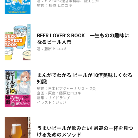
著：ビアEXPO運営事務局、富江 弘幸
監修： 藤原 ヒロユキ
BEER LOVER’S BOOK 一生ものの趣味に
なるビール入門
著：藤原 ヒロユキ
まんがでわかる ビールが10倍美味しくなる
知識
監修：日本ビアジャーナリスト協会
企画・原案：藤原ヒロユキ
編集：サイドランチ
イラスト：いっさ
うまいビールが飲みたい! 最高の一杯を見つ
けるためのメソッド