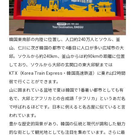
韓国東南部の内陸に位置し、人口約240万人とソウル、釜
山、仁川に次ぎ韓国の都市で4番目に人口が多い広域市の大
邱。ソウルから約240km、釜山からは約90kmの距離に位置
しており、ソウルから大邱の玄関口の東大邱駅までは
KTX（Korea Train Express・韓国高速鉄道）に乗れば2時間
弱で行くことができます。
山に囲まれている盆地で夏は韓国で1番暑い都市としても有
名で、大邱とアフリカとの合成語「テフリカ」というあだ名
で呼ばれるほどです。日本に例えると名古屋に似ていると言
われています。
豊かな歴史的背景があり、韓国の伝統と現代が調和した魅力
的な街として観光地としても注目を集めています。さらに最