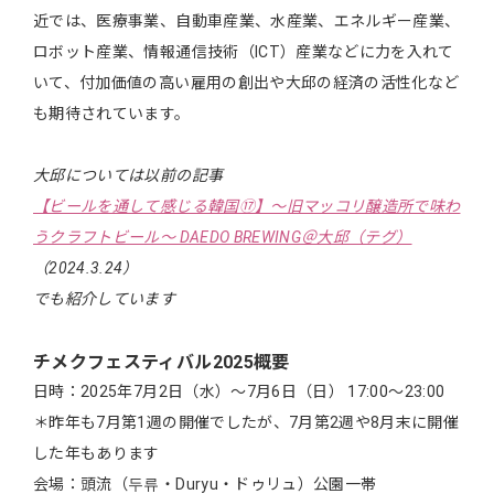
近では、医療事業、自動車産業、水産業、エネルギー産業、
ロボット産業、情報通信技術（ICT）産業などに力を入れて
いて、付加価値の高い雇用の創出や大邱の経済の活性化など
も期待されています。
大邱については以前の記事
【ビールを通して感じる韓国⑰】～旧マッコリ醸造所で味わ
うクラフトビール～ DAEDO BREWING＠大邱（テグ）
（2024.3.24）
でも紹介しています
チメクフェスティバル2025概要
日時：2025年7月2日（水）〜7月6日（日） 17:00～23:00
＊昨年も7月第1週の開催でしたが、7月第2週や8月末に開催
した年もあります
会場：頭流（두류・Duryu・ドゥリュ）公園一帯