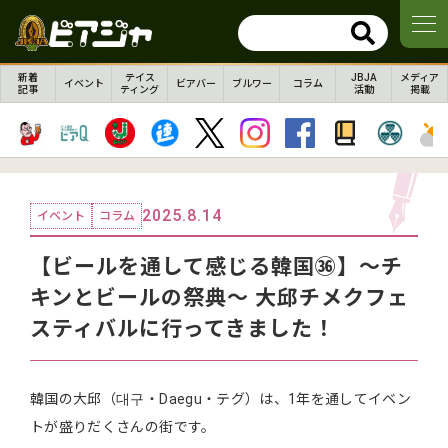
新着
テイス
JBJA
メディア
イベント
ビアバー
ブルワー
コラム
記事
ティング
活動
掲載
2025.8.14
イベント
コラム
【ビールを通して感じる韓国㊱】～チ
キンとビールの祭典～ 大邱チメクフェ
スティバルに行ってきました！
韓国の大邱（대구・Daegu・テグ）は、1年を通してイベン
トが盛りだくさんの街です。