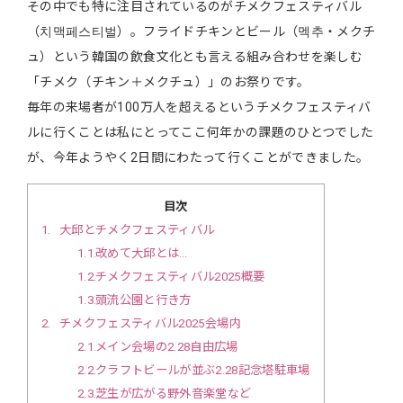
その中でも特に注目されているのがチメクフェスティバル
（치맥페스티벌）。フライドチキンとビール（멕추・メクチ
ュ）という韓国の飲食文化とも言える組み合わせを楽しむ
「チメク（チキン＋メクチュ）」のお祭りです。
毎年の来場者が100万人を超えるというチメクフェスティバ
ルに行くことは私にとってここ何年かの課題のひとつでした
が、今年ようやく2日間にわたって行くことができました。
目次
1
大邱とチメクフェスティバル
1.1
改めて大邱とは…
1.2
チメクフェスティバル2025概要
1.3
頭流公園と行き方
2
チメクフェスティバル2025会場内
2.1
メイン会場の2.28自由広場
2.2
クラフトビールが並ぶ2.28記念塔駐車場
2.3
芝生が広がる野外音楽堂など