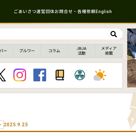
ごあいさつ
運営団体
お問合せ・各種依頼
English
JBJA
メディア
バー
ブルワー
コラム
活動
掲載
2025.9.25
ー