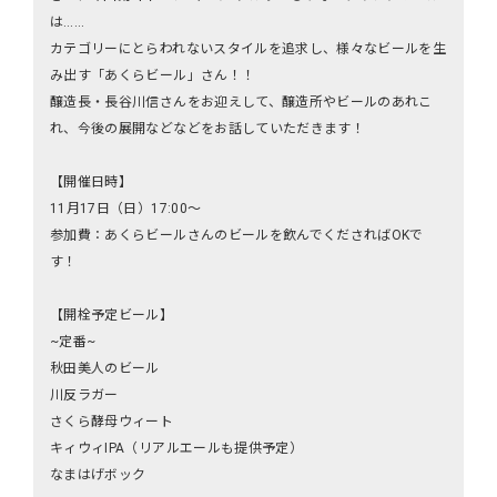
は……
カテゴリーにとらわれないスタイルを追求し、様々なビールを生
み出す「あくらビール」さん！！
醸造長・長谷川信さんをお迎えして、醸造所やビールのあれこ
れ、今後の展開などなどをお話していただきます！
【開催日時】
11月17日（日）17:00～
参加費：あくらビールさんのビールを飲んでくださればOKで
す！
【開栓予定ビール】
~定番~
秋田美人のビール
川反ラガー
さくら酵母ウィート
キィウィIPA（リアルエールも提供予定）
なまはげボック