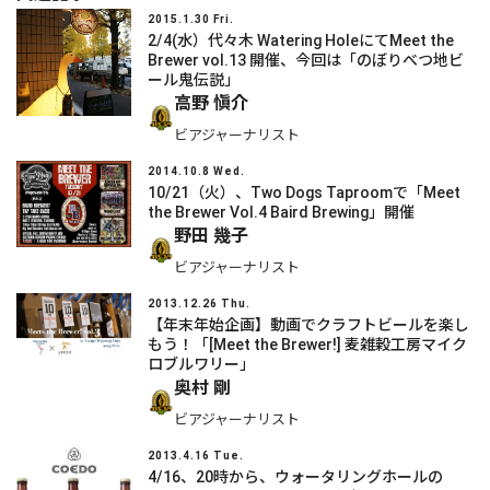
2015.1.30 Fri.
2/4(水）代々木 Watering HoleにてMeet the
Brewer vol.13 開催、今回は「のぼりべつ地ビ
ール鬼伝説」
高野 愼介
ビアジャーナリスト
2014.10.8 Wed.
10/21（火）、Two Dogs Taproomで「Meet
the Brewer Vol.4 Baird Brewing」開催
野田 幾子
ビアジャーナリスト
2013.12.26 Thu.
【年末年始企画】動画でクラフトビールを楽し
もう！「[Meet the Brewer!] 麦雑穀工房マイク
ロブルワリー」
奥村 剛
ビアジャーナリスト
2013.4.16 Tue.
4/16、20時から、ウォータリングホールの