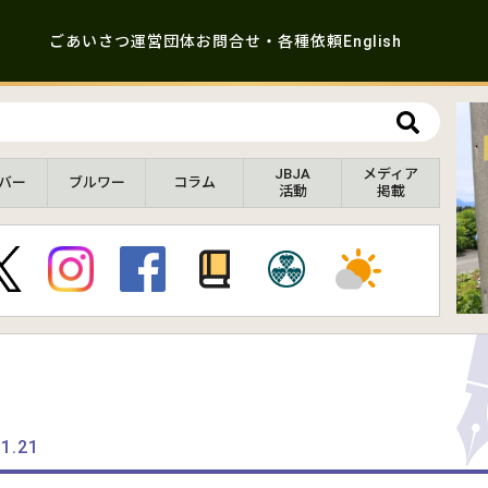
ごあいさつ
運営団体
お問合せ・各種依頼
English
JBJA
メディア
バー
ブルワー
コラム
活動
掲載
.1.21