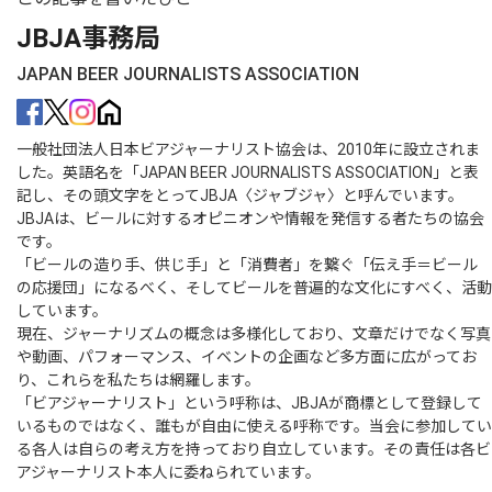
JBJA事務局
JAPAN BEER JOURNALISTS ASSOCIATION
一般社団法人日本ビアジャーナリスト協会は、2010年に設立されま
した。英語名を「JAPAN BEER JOURNALISTS ASSOCIATION」と表
記し、その頭文字をとってJBJA〈ジャブジャ〉と呼んでいます。
JBJAは、ビールに対するオピニオンや情報を発信する者たちの協会
です。
「ビールの造り手、供じ手」と「消費者」を繋ぐ「伝え手＝ビール
の応援団」になるべく、そしてビールを普遍的な文化にすべく、活動
しています。
現在、ジャーナリズムの概念は多様化しており、文章だけでなく写真
や動画、パフォーマンス、イベントの企画など多方面に広がってお
り、これらを私たちは網羅します。
「ビアジャーナリスト」という呼称は、JBJAが商標として登録して
いるものではなく、誰もが自由に使える呼称です。当会に参加してい
る各人は自らの考え方を持っており自立しています。その責任は各ビ
アジャーナリスト本人に委ねられています。