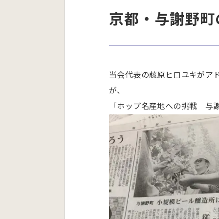
京都・与謝野町
当会代表の藤原ヒロユキがア
が、
「ホップ名産地への挑戦 与