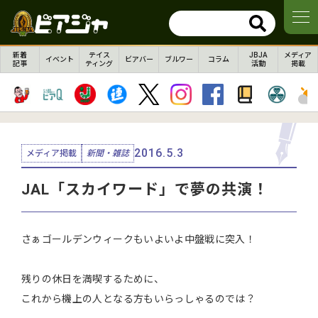
新着
テイス
JBJA
メディア
イベント
ビアバー
ブルワー
コラム
記事
ティング
活動
掲載
2016.5.3
メディア掲載
新聞・雑誌
JAL「スカイワード」で夢の共演！
さぁゴールデンウィークもいよいよ中盤戦に突入！
残りの休日を満喫するために、
これから機上の人となる方もいらっしゃるのでは？