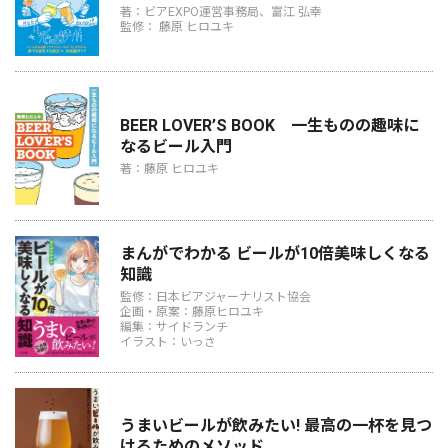
著：ビアEXPO運営事務局、富江 弘幸
監修： 藤原 ヒロユキ
BEER LOVER’S BOOK 一生ものの趣味に
なるビール入門
著：藤原 ヒロユキ
まんがでわかる ビールが10倍美味しくなる
知識
監修：日本ビアジャーナリスト協会
企画・原案：藤原ヒロユキ
編集：サイドランチ
イラスト：いっさ
うまいビールが飲みたい! 最高の一杯を見つ
けるためのメソッド