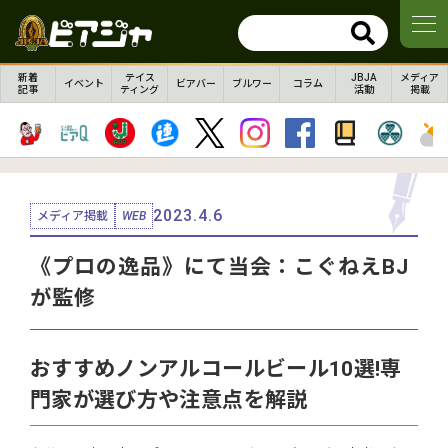
新着
テイス
JBJA
メディア
イベント
ビアバー
ブルワー
コラム
記事
ティング
活動
掲載
2023.4.6
メディア掲載
WEB
《プロの逸品》にて当会：こぐねえBJ
が監修
おすすめノンアルコールビール10選!専
門家が選び方や注意点を解説