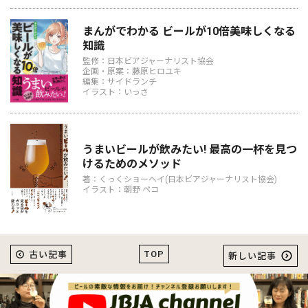
まんがでわかる ビールが10倍美味しくなる
知識
監修：日本ビアジャーナリスト協会
企画・原案：藤原ヒロユキ
編集：サイドランチ
イラスト：いっさ
うまいビールが飲みたい! 最高の一杯を見つ
けるためのメソッド
著：くっくショーヘイ(日本ビアジャーナリスト協会)
イラスト：朝野 ペコ
TOP
古い記事
新しい記事