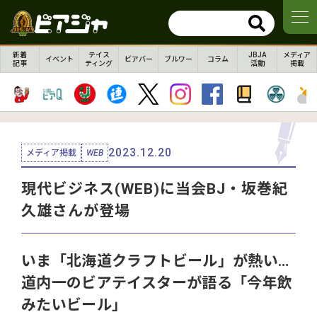
新着
テイス
JBJA
メディア
イベント
ビアバー
ブルワー
コラム
記事
ティング
活動
掲載
2023.12.20
メディア掲載
WEB
現代ビジネス(WEB)に当会BJ・坂巻紀
久雄さんが登場
いま「北海道クラフトビール」が熱い…
道内一のビアテイスターが語る「今年飲
みたいビール」