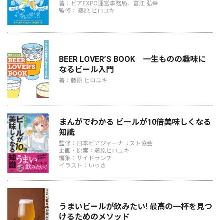
著：ビアEXPO運営事務局、富江 弘幸
監修： 藤原 ヒロユキ
BEER LOVER’S BOOK 一生ものの趣味に
なるビール入門
著：藤原 ヒロユキ
まんがでわかる ビールが10倍美味しくなる
知識
監修：日本ビアジャーナリスト協会
企画・原案：藤原ヒロユキ
編集：サイドランチ
イラスト：いっさ
うまいビールが飲みたい! 最高の一杯を見つ
けるためのメソッド