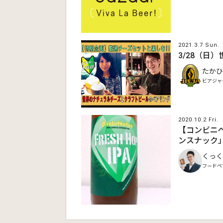
2021.3.7 Sun.
3/28（
たかひ
ビアジャ
2020.10.2 Fri.
【コンビニペ
ンスナック
くっく
フードペ