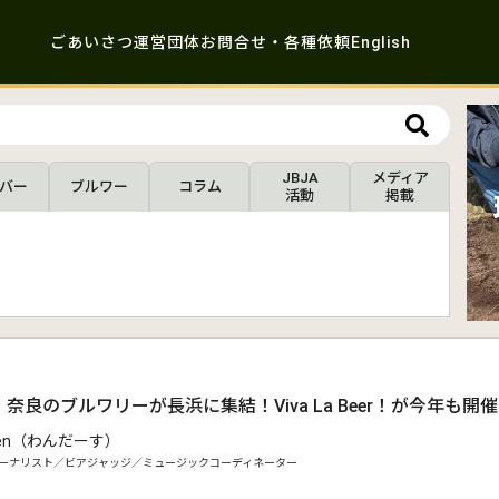
ごあいさつ
運営団体
お問合せ・各種依頼
English
JBJA
メディア
バー
ブルワー
コラム
活動
掲載
奈良のブルワリーが長浜に集結！Viva La Beer！が今年も開
ozen（わんだーす）
ーナリスト／ビアジャッジ／ミュージックコーディネーター