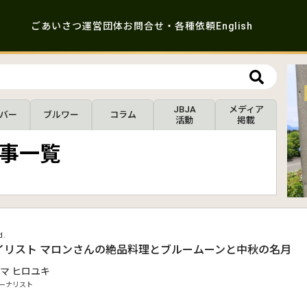
ごあいさつ
運営団体
お問合せ・各種依頼
English
JBJA
メディア
バー
ブルワー
コラム
活動
掲載
事一覧
d.
イリスト マロンさんの絶品料理とブルームーンと中秋の名月
マ ヒロユキ
ーナリスト