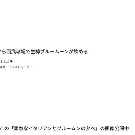
.
から西武球場で生樽ブルームーンが飲める
ヒロユキ
論家・イラストレーター
eで7/1の「素敵なイタリアンとブルームンの夕べ」の画像公開中