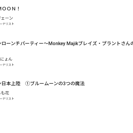
.
ＭＯＯＮ！
ジェーン
ーナリスト
ローンチパーティー〜Monkey Majikブレイズ・プラントさ
にょん
ーナリスト
ン日本上陸 ①ブルームーンの3つの魔法
もも花
ーナリスト