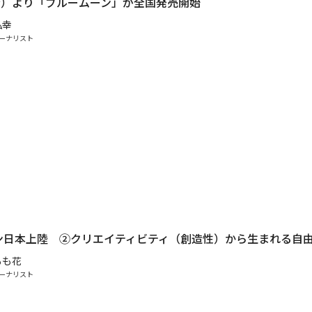
（金）より「ブルームーン」が全国発売開始
弘幸
ーナリスト
ン日本上陸 ②クリエイティビティ（創造性）から生まれる自
もも花
ーナリスト