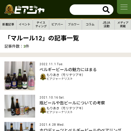
テイス
JBJA
メディア
新着記事
イベント
ビアバー
ブルワー
コラム
ティング
活動
掲載
「マルール12」の記事一覧
記事件数：
3
件
2022.11.1 Tue.
ベルギービールの魅力にはまる
もりあき（モリテツアキ）
ビアジャーナリスト
2021.10.16 Sat.
瓶ビールや缶ビールについての考察
もりあき（モリテツアキ）
ビアジャーナリスト
2021.4.28 Wed.
ホロデェーツとベルギービールのペアリング