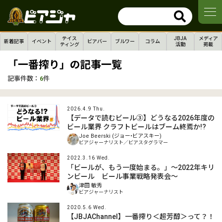
テイス
JBJA
メディア
新着記事
イベント
ビアバー
ブルワー
コラム
ティング
活動
掲載
「一番搾り」の記事一覧
記事件数：
6
件
2026.4.9 Thu.
【データで読むビール③】どうなる2026年度の
ビール業界 クラフトビールはブーム終焉か!?
Joe Beerski (ジョー•ビアスキー)
ビアジャーナリスト／ビアスタグラマー
2022.3.16 Wed.
「ビールが、もう一度始まる。」～2022年キリ
ンビール ビール事業戦略発表会～
津田 敏秀
ビアジャーナリスト
2020.5.6 Wed.
【JBJAChannel】一番搾り＜超芳醇＞って？！