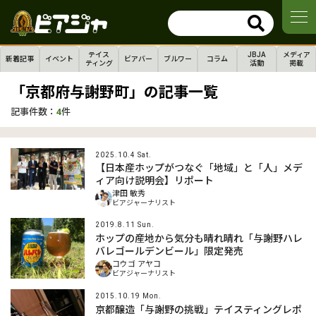
テイス
JBJA
メディア
新着記事
イベント
ビアバー
ブルワー
コラム
ティング
活動
掲載
「京都府与謝野町」の記事一覧
記事件数：
4
件
2025.10.4 Sat.
【日本産ホップがつなぐ「地域」と「人」メデ
ィア向け説明会】リポート
津田 敏秀
ビアジャーナリスト
2019.8.11 Sun.
ホップの産地から気分も晴れ晴れ「与謝野ハレ
バレゴールデンビール」限定発売
コウゴ アヤコ
ビアジャーナリスト
2015.10.19 Mon.
京都醸造「与謝野の挑戦」テイスティングレポ