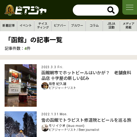
テイス
JBJA
メディア
新着記事
イベント
ビアバー
ブルワー
コラム
ティング
活動
掲載
「函館」の記事一覧
記事件数：
4
件
2023.3.3 Fri.
函館朝市でホットビールはいかが？ 老舗食料
品店 十字屋の新しい試み
坂巻 紀久雄
ビアジャーナリスト
2022.1.31 Mon.
雪の函館でトラピスト修道院とビールを巡る旅
モリイクオ (ikuo mori)
ビアジャーナリスト / Beer journalist