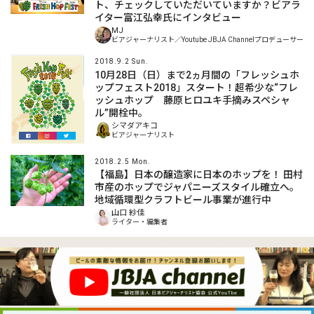
ト、チェックしていただいていますか？ビアラ
イター富江弘幸氏にインタビュー
MJ
ビアジャーナリスト／Youtube JBJA Channelプロデューサー
2018.9.2 Sun.
10月28日（日）まで2ヵ月間の「フレッシュホ
ップフェスト2018」スタート！超希少な“フレ
ッシュホップ 藤原ヒロユキ手摘みスペシャ
ル”開栓中。
シマダアキコ
ビアジャーナリスト
2018.2.5 Mon.
【福島】日本の醸造家に日本のホップを！ 田村
市産のホップでジャパニーズスタイル確立へ。
地域循環型クラフトビール事業が進行中
山口 紗佳
ライター・編集者