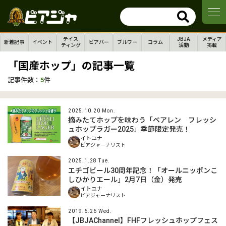
テイス
JBJA
メディア
新着記事
イベント
ビアバー
ブルワー
コラム
ティング
活動
掲載
「国産ホップ」の記事一覧
記事件数：
5
件
2025.10.20 Mon.
摘みたてホップを味わう「ベアレン フレッシ
ュホップラガー2025」季節限定発売！
イトユナ
ビアジャーナリスト
2025.1.28 Tue.
エチゴビール30周年記念！「オールニッポンこ
しひかりエール」2月7日（金）発売
イトユナ
ビアジャーナリスト
2019.6.26 Wed.
【JBJAChannel】FHFフレッシュホップフェス