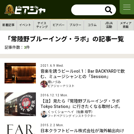
テイス
JBJA
メディア
新着記事
イベント
ビアバー
ブルワー
コラム
ティング
活動
掲載
「常陸野ブルーイング・ラボ」の記事一覧
記事件数：
3
件
2021.6.9 Wed.
音楽を誘うビールvol.1：Bar BACKYARDで飲
む、ミュージシャンとの「Session」
順いづみ
ビアジャーナリスト
2016.12.12 Mon.
【注】見たら『常陸野ブルーイング・ラボ
Tokyo Station』に行きたくなる取材レポ。
くっくショーヘイ（佐藤 翔平）
フードペアリング インストラクター
2015.2.2 Mon.
日本クラフトビール株式会社が海外輸出向け