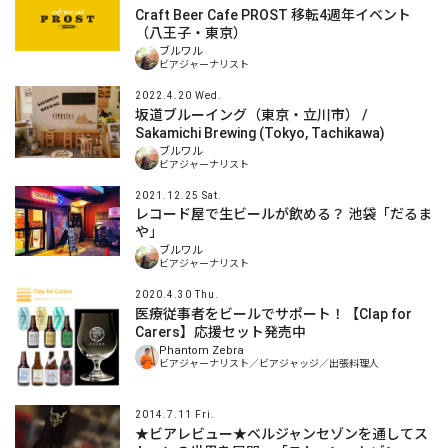
Craft Beer Cafe PROST 移転4週年イベント
（八王子・東京）
ブルワル
ビアジャーナリスト
2022.4.20 Wed.
坂道ブルーイング（東京・立川市） /
Sakamichi Brewing (Tokyo, Tachikawa)
ブルワル
ビアジャーナリスト
2021.12.25 Sat.
レコード屋で生ビールが飲める？ 池袋「だるま
や」
ブルワル
ビアジャーナリスト
2020.4.30 Thu.
医療従事者をビールでサポート！【Clap for
Carers】応援セット発売中
Phantom Zebra
ビアジャーナリスト／ビアジャッジ／出張料理人
2014.7.11 Fri.
★ビアレビュー★ベルジャンセゾンを通してス