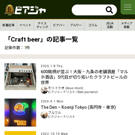
テイス
JBJA
メディア
新着記事
イベント
ビアバー
ブルワー
コラム
ティング
活動
掲載
「Craft beer」の記事一覧
記事件数：
7
件
2026.1.8 Thu.
600銘柄が並ぶ！大阪・九条の老舗酒屋「マル
ホ酒店」5代目が切り拓いたクラフトビールの
世界
モリイクオ (ikuo mori)
ビアジャーナリスト / Beer journalist
2024.4.1 Mon.
The Den – Koenji Tokyo (高円寺・東京)
ブルワル
ビアジャーナリスト
2022.10.19 Wed.