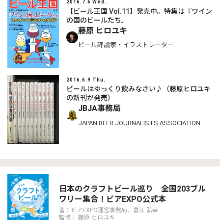
2016.7.6 Wed.
【ビール王国 Vol.11】発売中。特集は『ワイン
の国のビールたち』
藤原 ヒロユキ
ビール評論家・イラストレーター
2016.6.9 Thu.
ビールはゆっくり飲みなさい♪（藤原ヒロユキ
の新刊が発売）
JBJA事務局
JAPAN BEER JOURNALISTS ASSOCIATION
日本のクラフトビール巡り 全国203ブル
ワリー集合！ビアEXPO公式本
著：ビアEXPO運営事務局、富江 弘幸
監修： 藤原 ヒロユキ