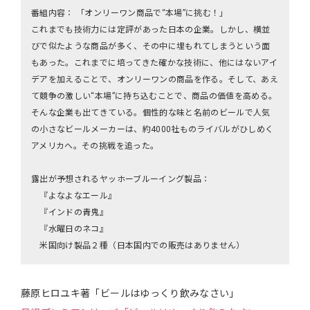
番組内容： 「オンリーワン商品で“本場”に挑む！」
これまでも技術力には定評があった日本の企業。しかし、横並
びで似たような商品が多く、その中に埋もれてしまうという面
もあった。これまでに培ってきた確かな技術に、他にはないアイ
デアを加えることで、オンリーワンの商品を作る。そして、あえ
て競争の激しい“本場”に持ち込むことで、商品の価値を高める。
そんな企業も出てきている。個性的な味と名前のビールで人気
の小さなビールメーカーは、約4000社ものライバルがひしめく
アメリカへ。その挑戦を追った。
露出が予想されるヤッホーブルーイング製品：
『よなよなエール』
『インドの青鬼』
『水曜日のネコ』
米国向け製品２種（日本国内での販売はありません）
藤原ヒロユキ著「ビールはゆっくり飲みなさい」