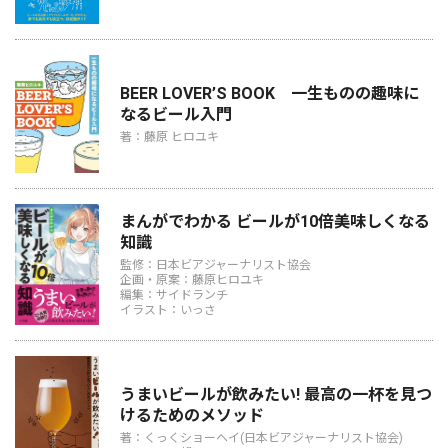
BEER LOVER’S BOOK 一生ものの趣味に
なるビール入門
著：藤原 ヒロユキ
まんがでわかる ビールが10倍美味しくなる
知識
監修：日本ビアジャーナリスト協会
企画・原案：藤原ヒロユキ
編集：サイドランチ
イラスト：いっさ
うまいビールが飲みたい! 最高の一杯を見つ
けるためのメソッド
著：くっくショーヘイ(日本ビアジャーナリスト協会)