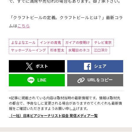
で、すでに満席や売切れの場合もあります。御了承下さい。
「クラフトビールの定義。クラフトビールとは？」最新コラ
ムは
こちら
よなよなエール
インドの青鬼
ガイアの夜明け
テレビ東京
ヤッホーブルーイング
杉本哲太
水曜日のネコ
江口洋介
ポスト
シェア
URLをコピー
LINE
※記事に掲載されている内容は取材当時の最新情報です。情報は取材先
の都合で、予告なしに変更される場合がありますのでくれぐれも最新情
報をご確認いただきますようお願い申し上げます。
（一社）日本ビアジャーナリスト協会 発信メディア一覧