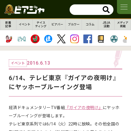
新着
テイス
JBJA
メディア
イベント
ビアバー
ブルワー
コラム
記事
ティング
活動
掲載
2016.6.13
イベント
6/14、テレビ東京『ガイアの夜明け』
にヤッホーブルーイング登場
経済ドキュメンタリーTV番組
『ガイアの夜明け』
にヤッホ
ーブルーイングが登場します。
テレビ東京系列では6/14（火）22時に放映。その他全国の