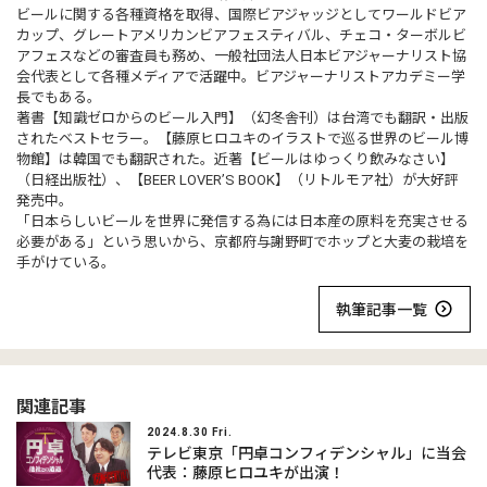
ビールに関する各種資格を取得、国際ビアジャッジとしてワールドビア
カップ、グレートアメリカンビアフェスティバル、チェコ・ターボルビ
アフェスなどの審査員も務め、一般社団法人日本ビアジャーナリスト協
会代表として各種メディアで活躍中。ビアジャーナリストアカデミー学
長でもある。
著書【知識ゼロからのビール入門】（幻冬舎刊）は台湾でも翻訳・出版
されたベストセラー。【藤原ヒロユキのイラストで巡る世界のビール博
物館】は韓国でも翻訳された。近著【ビールはゆっくり飲みなさい】
（日経出版社）、【BEER LOVER’S BOOK】（リトルモア社）が大好評
発売中。
「日本らしいビールを世界に発信する為には日本産の原料を充実させる
必要がある」という思いから、京都府与謝野町でホップと大麦の栽培を
手がけている。
執筆記事一覧
関連記事
2024.8.30 Fri.
テレビ東京「円卓コンフィデンシャル」に当会
代表：藤原ヒロユキが出演！