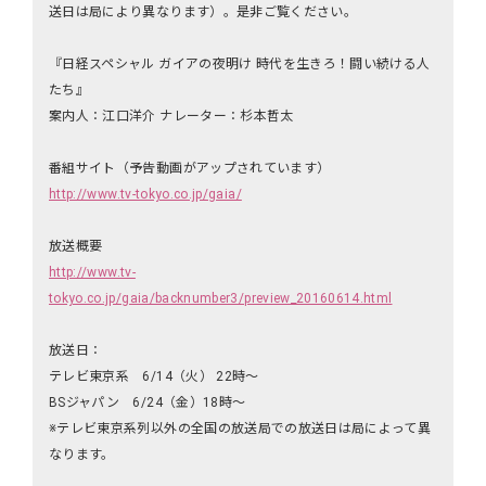
送日は局により異なります）。是非ご覧ください。
『日経スペシャル ガイアの夜明け 時代を生きろ！闘い続ける人
たち』
案内人：江口洋介 ナレーター：杉本哲太
番組サイト（予告動画がアップされています）
http://www.tv-tokyo.co.jp/gaia/
放送概要
http://www.tv-
tokyo.co.jp/gaia/backnumber3/preview_20160614.html
放送日：
テレビ東京系 6/14（火） 22時～
BSジャパン 6/24（金）18時～
※テレビ東京系列以外の全国の放送局での放送日は局によって異
なります。