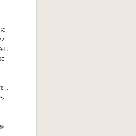
きに
ワ
在し
に
まし
み
延