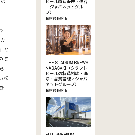
この
ビール醸造管理・運営
／ジャパネットグルー
プ）
長崎県長崎市
ゃ
にカ
」と
みる
THE STADIUM BREWS
NAGASAKI（クラフト
ら
ビールの製造補助・洗
い松
浄・品質管理／ジャパ
ネットグループ）
き
長崎県長崎市
FUJI PREMIUM