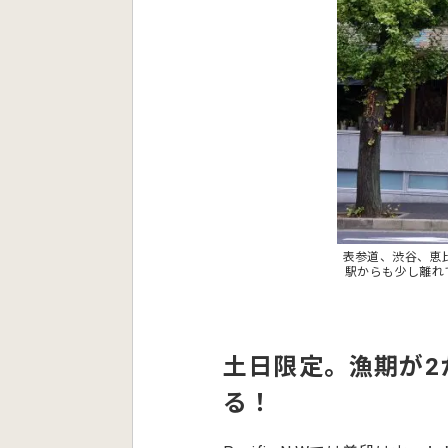
表参道、渋谷、恵比寿
駅からも少し離れ
土日限定。漁期が2
る！