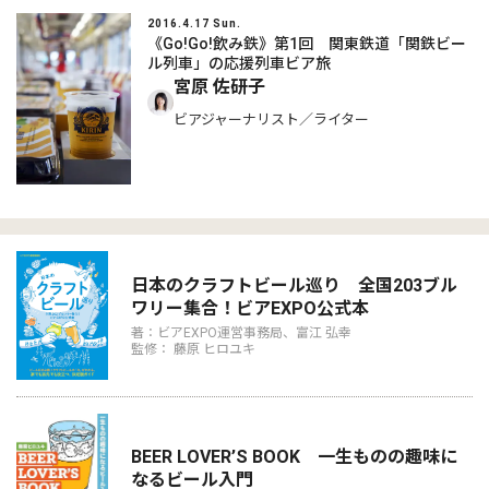
2016.4.17 Sun.
《Go!Go!飲み鉄》第1回 関東鉄道「関鉄ビー
ル列車」の応援列車ビア旅
宮原 佐研子
ビアジャーナリスト／ライター
日本のクラフトビール巡り 全国203ブル
ワリー集合！ビアEXPO公式本
著：ビアEXPO運営事務局、富江 弘幸
監修： 藤原 ヒロユキ
BEER LOVER’S BOOK 一生ものの趣味に
なるビール入門