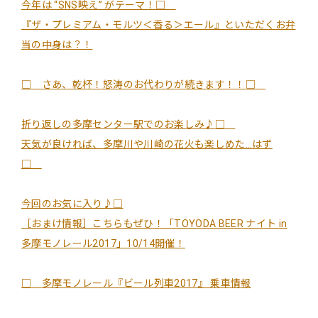
今年は “SNS映え” がテーマ！
□
『ザ・プレミアム・モルツ＜香る＞エール』といただくお弁
当の中身は？！
□
さあ、乾杯！怒涛のお代わりが続きます！！
□
折り返しの多摩センター駅でのお楽しみ♪
□
天気が良ければ、多摩川や川崎の花火も楽しめた…はず
□
今回のお気に入り♪
□
［おまけ情報］こちらもぜひ！「TOYODA BEER ナイト in
多摩モノレール2017」10/14開催！
□
多摩モノレール『ビール列車2017』 乗車情報