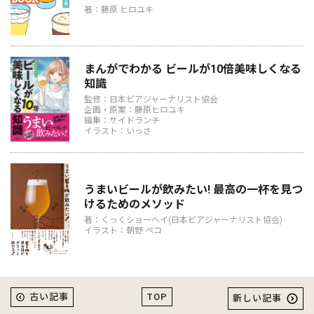
著：藤原 ヒロユキ
まんがでわかる ビールが10倍美味しくなる
知識
監修：日本ビアジャーナリスト協会
企画・原案：藤原ヒロユキ
編集：サイドランチ
イラスト：いっさ
うまいビールが飲みたい! 最高の一杯を見つ
けるためのメソッド
著：くっくショーヘイ(日本ビアジャーナリスト協会)
イラスト：朝野 ペコ
TOP
古い記事
新しい記事