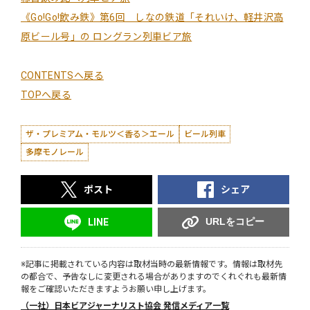
《Go!Go!飲み鉄》第6回 しなの鉄道「それいけ、軽井沢高
原ビール号」の ロングラン列車ビア旅
CONTENTSへ戻る
TOPへ戻る
ザ・プレミアム・モルツ＜香る＞エール
ビール列車
多摩モノレール
ポスト
シェア
URLをコピー
LINE
※記事に掲載されている内容は取材当時の最新情報です。情報は取材先
の都合で、予告なしに変更される場合がありますのでくれぐれも最新情
報をご確認いただきますようお願い申し上げます。
（一社）日本ビアジャーナリスト協会 発信メディア一覧