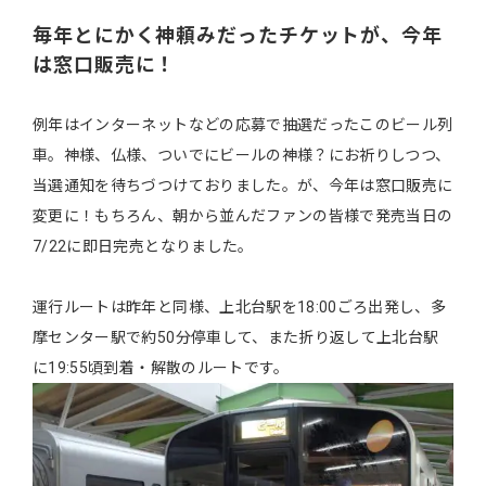
毎年とにかく神頼みだったチケットが、今年
は窓口販売に！
例年はインターネットなどの応募で抽選だったこのビール列
車。神様、仏様、ついでにビールの神様？にお祈りしつつ、
当選通知を待ちづつけておりました。が、今年は窓口販売に
変更に！もちろん、朝から並んだファンの皆様で発売当日の
7/22に即日完売となりました。
運行ルートは昨年と同様、上北台駅を18:00ごろ出発し、多
摩センター駅で約50分停車して、また折り返して上北台駅
に19:55頃到着・解散のルートです。