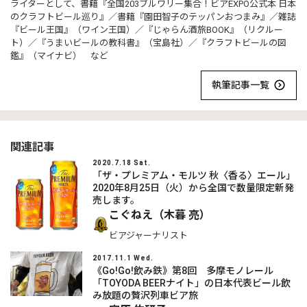
ライターとして、書籍『全国203ブルワリー集合！ビアEXPO公式本 日本
のクラフトビール巡り』／書籍『園田智子のテッパンおつまみ』／雑誌
『ビール王国』（ワイン王国）／『じゃらん酒旅BOOK』（リクルー
ト）／『うまいビールの教科書』（宝島社）／『クラフトビールの図
鑑』（マイナビ） など
執筆記事一覧
関連記事
2020.7.18 Sat.
「ザ・プレミアム・モルツ 秋〈香る〉エール」
2020年8月25日（火）から全国で数量限定新発
売します。
こぐねえ（木暮 亮）
ビアジャーナリスト
2017.11.1 Wed.
《Go!Go!飲み鉄》第8回 多摩モノレール
「TOYODA BEERナイト」の日本代表ビール飲
み放題の贅沢列車ビア旅