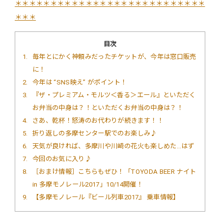
＊＊＊＊＊＊＊＊＊＊＊＊＊＊＊＊＊＊＊＊＊＊＊＊＊＊＊
＊＊＊
目次
1
毎年とにかく神頼みだったチケットが、今年は窓口販売
に！
2
今年は “SNS映え” がポイント！
3
『ザ・プレミアム・モルツ＜香る＞エール』といただく
お弁当の中身は？！といただくお弁当の中身は？！
4
さあ、乾杯！怒涛のお代わりが続きます！！
5
折り返しの多摩センター駅でのお楽しみ♪
6
天気が良ければ、多摩川や川崎の花火も楽しめた…はず
7
今回のお気に入り♪
8
［おまけ情報］こちらもぜひ！「TOYODA BEER ナイト
in 多摩モノレール2017」10/14開催！
9
【多摩モノレール『ビール列車2017』 乗車情報】