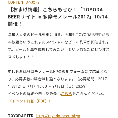
CONTENTSへ戻る
［おまけ情報］こちらもぜひ！「TOYODA
BEER ナイト in 多摩モノレール2017」10/14
開催！
毎年大人気のビール列車に加え、今年もTOYODA BEERが飲
み放題というこれまたスペシャルなビール列車が開催されま
す。ビール列車を体験してみたい！というあなたにぜひオス
スメします！！
申し込みは多摩モノレールHPの専用フォームにて応募とな
り、応募多数の場合は抽選となります。（応募期間：2017
年8月21日（月）10:00 〜 9月3日（日）23:59）
イベントの詳細や申し込み先は
こちら
をごらんください。
（イベント詳細（PDF））
TOYODA BEER
:
http://toyoda-beer.tokyo