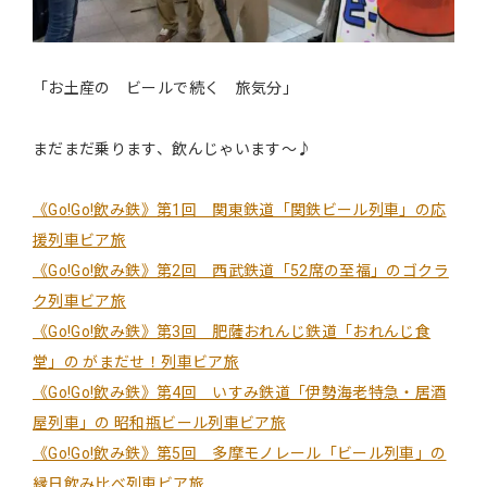
「お土産の ビールで続く 旅気分」
まだまだ乗ります、飲んじゃいます〜♪
《Go!Go!飲み鉄》第1回 関東鉄道「関鉄ビール列車」の応
援列車ビア旅
《Go!Go!飲み鉄》第2回 西武鉄道「52席の至福」のゴクラ
ク列車ビア旅
《Go!Go!飲み鉄》第3回 肥薩おれんじ鉄道「おれんじ食
堂」の がまだせ！列車ビア旅
《Go!Go!飲み鉄》第4回 いすみ鉄道「伊勢海老特急・居酒
屋列車」の 昭和瓶ビール列車ビア旅
《Go!Go!飲み鉄》第5回 多摩モノレール「ビール列車」の
縁日飲み比べ列車ビア旅