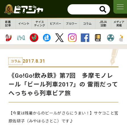
新着
テイス
JBJA
メディア
イベント
ビアバー
ブルワー
コラム
記事
ティング
活動
掲載
2017.8.31
コラム
《Go!Go!飲み鉄》第7回 多摩モノレ
ール「ビール列車2017」の 雷雨だって
へっちゃら列車ビア旅
【今夏は残暑からのビールがさらにうまい！】サケコこと宮
原佐研子（みやはらさとこ）です♪