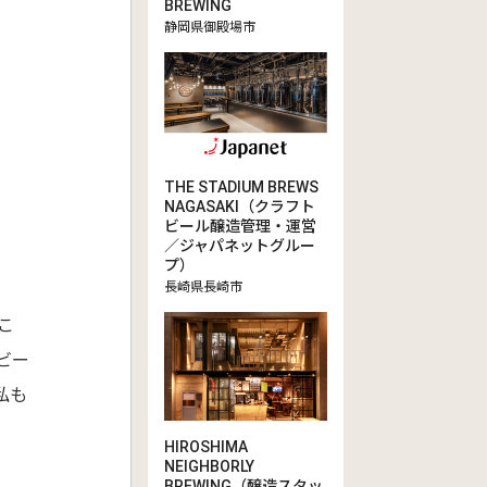
BREWING
静岡県御殿場市
THE STADIUM BREWS
NAGASAKI（クラフト
ビール醸造管理・運営
／ジャパネットグルー
プ）
長崎県長崎市
こ
ビー
私も
HIROSHIMA
NEIGHBORLY
BREWING（醸造スタッ