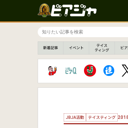
テイス
新着
記事
イベント
ビア
ティング
2018
JBJA活動
テイスティング