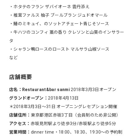
・ホタテのフラン ザバイオーネ 雲丹添え
・椎茸ファルス 柚子 ブールブラン ジュドオマール
・鰆のミキュイ、のソットアチェート青じそソース
・牛ハツのコンフィ 藁の香り クレソンと山葵のインサラー
タ
・シャラン鴨ロースのロースト マルサラ山椒ソース
など
店舗概要
店名：Restaurant&bar sanmi
2018年3月3日オープン
グランドオープン：
2018年4月13日
＊2018年3月3日〜31日 オープニングレセプション開催
店舗住所：
東京都港区赤坂3丁目（会員制のため非公開）
アクセス：
赤坂見附駅より徒歩3分/赤坂駅より徒歩5分
営業時間：
dinner time・18:00、18:30、19:30〜の予約制