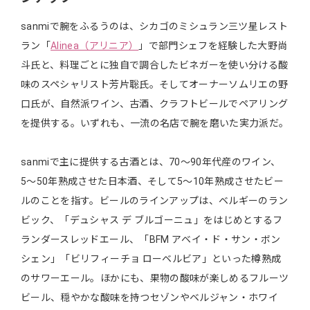
sanmiで腕をふるうのは、シカゴのミシュラン三ツ星レスト
ラン「
Alinea（アリニア）
」で部門シェフを経験した大野尚
斗氏と、料理ごとに独自で調合したビネガーを使い分ける酸
味のスペシャリスト芳片聡氏。そしてオーナーソムリエの野
口氏が、自然派ワイン、古酒、クラフトビールでペアリング
を提供する。いずれも、一流の名店で腕を磨いた実力派だ。
sanmiで主に提供する古酒とは、70〜90年代産のワイン、
5〜50年熟成させた日本酒、そして5〜10年熟成させたビー
ルのことを指す。ビールのラインアップは、ベルギーのラン
ビック、「デュシャス デ ブルゴーニュ」をはじめとするフ
ランダースレッドエール、「BFM アベイ・ド・サン・ボン
シェン」「ビリフィーチョ ローベルビア」といった樽熟成
のサワーエール。ほかにも、果物の酸味が楽しめるフルーツ
ビール、穏やかな酸味を持つセゾンやベルジャン・ホワイ