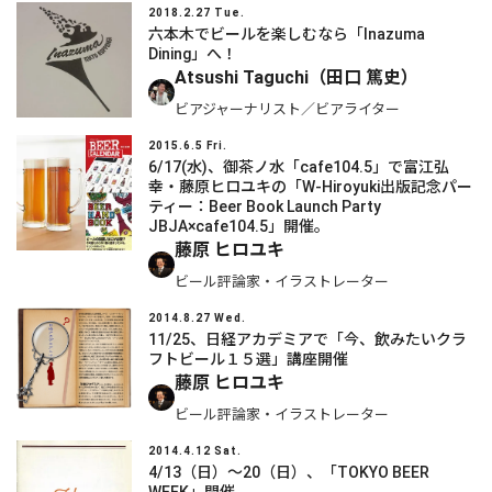
2018.2.27 Tue.
六本木でビールを楽しむなら「Inazuma
Dining」へ！
Atsushi Taguchi（田口 篤史）
ビアジャーナリスト／ビアライター
2015.6.5 Fri.
6/17(水)、御茶ノ水「cafe104.5」で富江弘
幸・藤原ヒロユキの「W-Hiroyuki出版記念パー
ティー：Beer Book Launch Party
JBJA×cafe104.5」開催。
藤原 ヒロユキ
ビール評論家・イラストレーター
2014.8.27 Wed.
11/25、日経アカデミアで「今、飲みたいクラ
フトビール１５選」講座開催
藤原 ヒロユキ
ビール評論家・イラストレーター
2014.4.12 Sat.
4/13（日）～20（日）、「TOKYO BEER
WEEK」開催