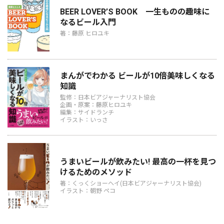
BEER LOVER’S BOOK 一生ものの趣味に
なるビール入門
著：藤原 ヒロユキ
まんがでわかる ビールが10倍美味しくなる
知識
監修：日本ビアジャーナリスト協会
企画・原案：藤原ヒロユキ
編集：サイドランチ
イラスト：いっさ
うまいビールが飲みたい! 最高の一杯を見つ
けるためのメソッド
著：くっくショーヘイ(日本ビアジャーナリスト協会)
イラスト：朝野 ペコ