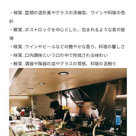
・視覚…空間の造形美やグラスの流線型、ワインや料理の色
彩
・聴覚…ポストロックを中心とした、包まれるような音の旋
律
・嗅覚…ワインやビールなどの艶やかな香り、料理の馨しさ
・味覚…口内調味という口の中で完成される味わい
・触覚…酒器や陶器の皿やグラスの質感、料理の舌触り