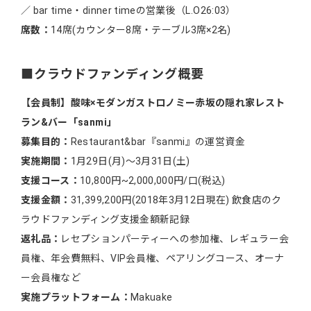
／ bar time・dinner timeの営業後（L.O26:03）
席数：
14席(カウンター8席・テーブル3席×2名)
■クラウドファンディング概要
【会員制】酸味×モダンガストロノミー赤坂の隠れ家レスト
ラン&バー「sanmi」
募集目的：
Restaurant&bar『sanmi』の運営資金
実施期間：
1月29日(月)〜3月31日(土)
支援コース：
10,800円~2,000,000円/口(税込)
支援金額：
31,399,200円(2018年3月12日現在) 飲食店のク
ラウドファンディング支援金額新記録
返礼品：
レセプションパーティーへの参加権、レギュラー会
員権、年会費無料、VIP会員権、ペアリングコース、オーナ
ー会員権など
実施プラットフォーム：
Makuake