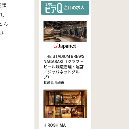
種類
注目の求人
1」
とん
表さ
THE STADIUM BREWS
NAGASAKI（クラフト
ビール醸造管理・運営
／ジャパネットグルー
プ）
長崎県長崎市
HIROSHIMA