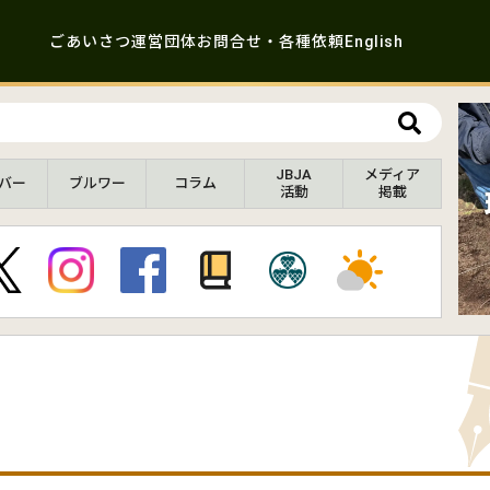
ごあいさつ
運営団体
お問合せ・各種依頼
English
JBJA
メディア
バー
ブルワー
コラム
活動
掲載