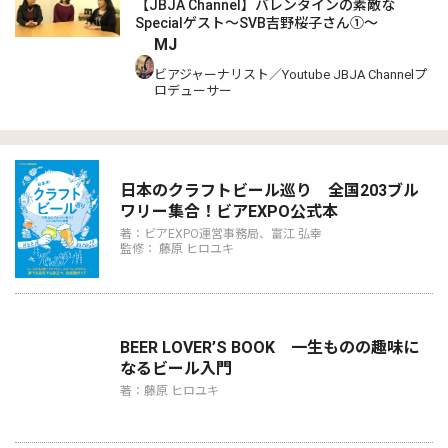
【JBJA Channel】バレンタインの素敵な
Specialゲスト～SVB吉野桜子さん①～
MJ
ビアジャーナリスト／Youtube JBJA Channelプ
ロデューサー
日本のクラフトビール巡り 全国203ブル
ワリー集合！ビアEXPO公式本
著：ビアEXPO運営事務局、富江 弘幸
監修： 藤原 ヒロユキ
BEER LOVER’S BOOK 一生ものの趣味に
なるビール入門
著：藤原 ヒロユキ