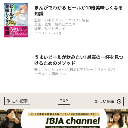
まんがでわかる ビールが10倍美味しくなる
知識
監修：日本ビアジャーナリスト協会
企画・原案：藤原ヒロユキ
編集：サイドランチ
イラスト：いっさ
うまいビールが飲みたい! 最高の一杯を見つ
けるためのメソッド
著：くっくショーヘイ(日本ビアジャーナリスト協会)
イラスト：朝野 ペコ
TOP
古い記事
新しい記事