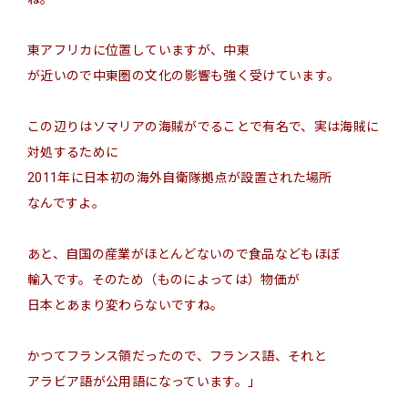
東アフリカに位置して
い
ますが、
中東
が近いので中東圏の文化の影響も強く受けています。
この辺りはソマリアの海賊がでることで有名で、実は海賊に
対処
するために
2011年に日本初の海外自衛隊拠点が設置された場所
なんですよ。
あと、自国の産業が
ほとんど
ないので食品など
もほぼ
輸入です。そのため
（
ものによっては
）
物価が
日本とあまり変わらない
ですね。
かつてフランス領だったので、フランス語
、それ
と
アラビア語
が公用語になって
い
ます。」