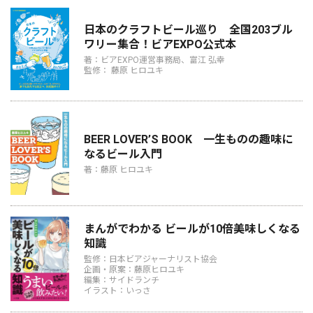
日本のクラフトビール巡り 全国203ブル
ワリー集合！ビアEXPO公式本
著：ビアEXPO運営事務局、富江 弘幸
監修： 藤原 ヒロユキ
BEER LOVER’S BOOK 一生ものの趣味に
なるビール入門
著：藤原 ヒロユキ
まんがでわかる ビールが10倍美味しくなる
知識
監修：日本ビアジャーナリスト協会
企画・原案：藤原ヒロユキ
編集：サイドランチ
イラスト：いっさ