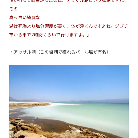
僕が行って面白かったのは、アッサル湖という塩湖ですね。
その
真っ白い
綺麗な
湖は死海より塩分濃度が高く、体が浮くんですよね。
ジブチ
市
から車で2時間くらいで行けますよ。」
・アッサル湖（この塩湖で獲れるパール塩が有名）