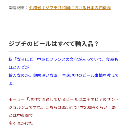
関連記事：
外務省｜ジブチ共和国における日本の自衛隊
ジブチのビールはすべて輸入品？
私「なるほど。
中東とフランスの文化
が入っていて、食品も
ほとんどが
輸入なのか。興味深いなぁ。早速現地のビール事情を教えて
よ。」
モーリー「現地で流通しているビールはエチオピアのサン
・
ジョルジュですね。こちらは355mlで1本200円くらい。あ
とは中東圏で
多く見かけた