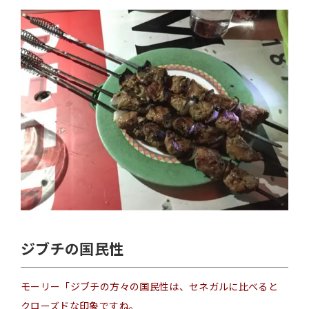
ジブチの国民性
モーリー「ジブチの方々の国民性は、セネガル
に比べると
クローズ
ド
な
印象
ですね。