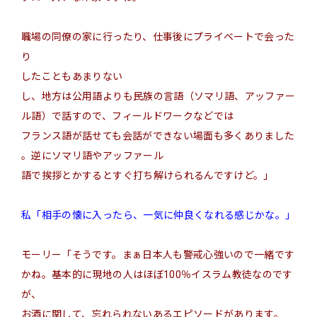
職場の同僚の家に行ったり、仕事後にプライベートで会った
り
したこともあまりない
し、地方は公用語よりも民族の言語（ソマリ語、アッファー
ル
語）で話すので、
フィールドワークなどでは
フランス語が話せても会話ができない
場面も多くありました
。逆にソマリ語やアッファー
ル
語で挨拶とかするとすぐ打ち解けられるんですけど。」
私「相手の懐に入ったら、一気に仲良くなれる感じかな。」
モーリー「そうです。まぁ日本人も警戒心強いので一緒です
かね。基本的に現地の人はほぼ100％イスラム教徒なのです
が、
お酒に関して、
忘れられない
ある
エピソードがあります。