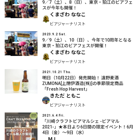
9／7（土）、8（日）、東京・狛江のビアフェ
スが今年も開催！
くまざわ ななこ
ビアジャーナリスト
2023.9.2 Sat.
9／9（土）、10（日）、今年で10周年となる
東京・狛江のビアフェスが開催！
くまざわ ななこ
ビアジャーナリスト
2021.10.21 Thu.
明日（10月22日）発売開始！ 遠野麦酒
ZUMONA[上閉伊酒造(株)]の季節限定商品
「Fresh Hop Harvest」
きただ ともこ
ビアジャーナリスト
2021.6.4 Fri.
「川崎クラフトビアマルシェ -ビアマル
2021-」★本日より6日間の限定イベント！6月
4日（金）～9日（水）
MJ