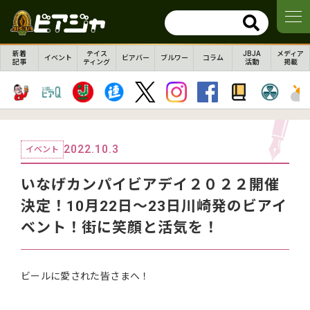
新着
テイス
JBJA
メディア
イベント
ビアバー
ブルワー
コラム
記事
ティング
活動
掲載
2022.10.3
イベント
いなげカンパイビアデイ２０２２開催
決定！10月22日～23日川崎発のビアイ
ベント！街に笑顔と活気を！
ビールに愛された皆さまへ！