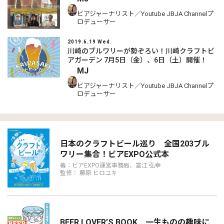
ビアジャーナリスト／Youtube JBJA Channelプ
ロデューサー
2019.6.19 Wed.
川崎のブルワリーが勢ぞろい！川崎クラフトビ
アガーデン 7月5日（金）、6日（土）開催！
MJ
ビアジャーナリスト／Youtube JBJA Channelプ
ロデューサー
日本のクラフトビール巡り 全国203ブル
ワリー集合！ビアEXPO公式本
著：ビアEXPO運営事務局、富江 弘幸
監修： 藤原 ヒロユキ
BEER LOVER’S BOOK 一生ものの趣味に