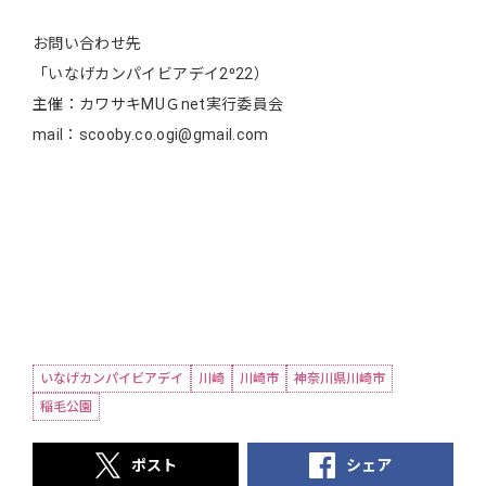
お問い合わせ先
「いなげカンパイビアデイ2⁰22）
主催：カワサキMUＧnet実行委員会
mail：scooby.co.ogi@gmail.com
いなげカンパイビアデイ
川崎
川崎市
神奈川県川崎市
稲毛公園
ポスト
シェア