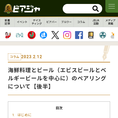
新着
テイス
JBJA
メディア
イベント
ビアバー
ブルワー
コラム
記事
ティング
活動
掲載
2023.2.12
コラム
海鮮料理とビール（エビスビールとベ
ルギービールを中心に）のペアリング
について【後半】
目次
1
はじめに