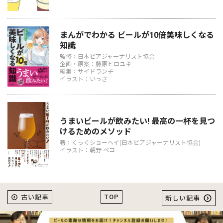
まんがでわかる ビールが10倍美味しくなる
知識
監修：日本ビアジャーナリスト協会
企画・原案：藤原ヒロユキ
編集：サイドランチ
イラスト：いっさ
うまいビールが飲みたい! 最高の一杯を見つ
けるためのメソッド
著：くっくショーヘイ(日本ビアジャーナリスト協会)
イラスト：朝野 ペコ
TOP
古い記事
新しい記事