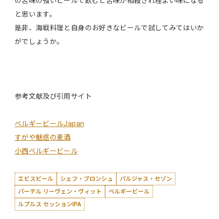
の苦味の強いビールで飲むと苦味が相殺され程よい味になる
と思います。
是非、海戦料理と自身のお好きなビールで試してみてはいか
がでしょうか。
参考文献及び引用サイト
ベルギービールJapan
すがや魅惑の麦酒
小西ベルギービール
エビスビール
シェフ・ブロンシュ
パルジャス・セゾン
パーテル リーヴェン・ヴィット
ベルギービール
ルプルス セッションIPA