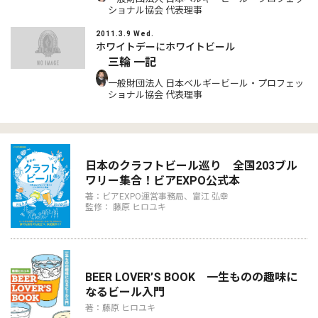
ショナル協会 代表理事
2011.3.9 Wed.
ホワイトデーにホワイトビール
三輪 一記
一般財団法人 日本ベルギービール・プロフェッ
ショナル協会 代表理事
日本のクラフトビール巡り 全国203ブル
ワリー集合！ビアEXPO公式本
著：ビアEXPO運営事務局、富江 弘幸
監修： 藤原 ヒロユキ
BEER LOVER’S BOOK 一生ものの趣味に
なるビール入門
著：藤原 ヒロユキ