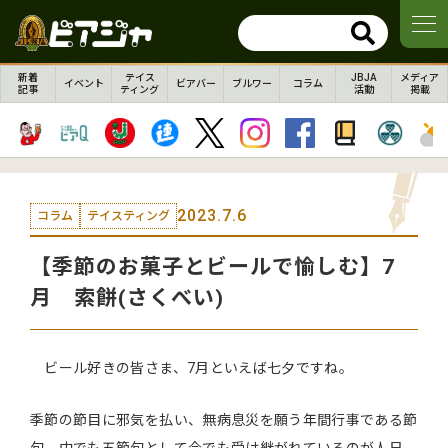
新着
テイス
JBJA
メディア
イベント
ビアバー
ブルワー
コラム
記事
ティング
活動
掲載
2023.7.6
コラム
テイスティング
【季節のお菓子とビールで愉しむ】7
月 索餅(さくべい)
ビール好きの皆さま、7月といえば七夕ですね。
季節の節目に邪気を払い、無病息災を願う年間行事である節