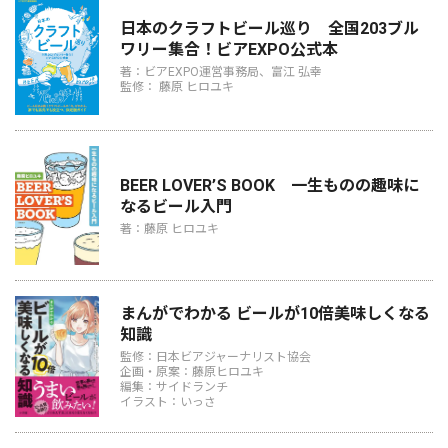
日本のクラフトビール巡り 全国203ブル
ワリー集合！ビアEXPO公式本
著：ビアEXPO運営事務局、富江 弘幸
監修： 藤原 ヒロユキ
BEER LOVER’S BOOK 一生ものの趣味に
なるビール入門
著：藤原 ヒロユキ
まんがでわかる ビールが10倍美味しくなる
知識
監修：日本ビアジャーナリスト協会
企画・原案：藤原ヒロユキ
編集：サイドランチ
イラスト：いっさ