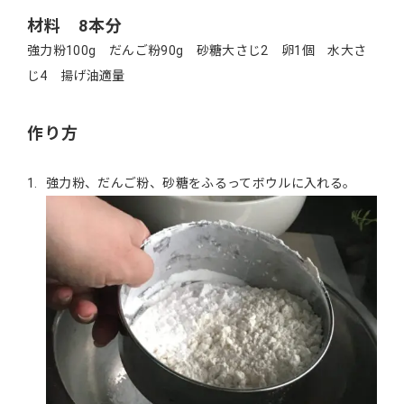
材料 8本分
強力粉100g だんご粉90g 砂糖大さじ2 卵1個 水大さ
じ4 揚げ油適量
作り方
強力粉、だんご粉、砂糖をふるってボウルに入れる。