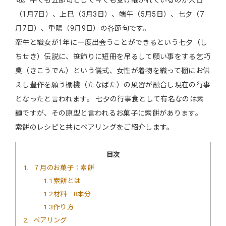
句。中でも五節句として今でも受け継がれているのが人日
（1月7日）、上巳（3月3日）、端午（5月5日）、七夕（7
月7日）、重陽（9月9日）の各節句です。
牽牛と織女が1年に一度出会うことができるという七夕（し
ちせき）伝説に、笹飾りに短冊を吊るして願い事をする乞巧
奠（きこうでん）という儀式、女性が着物を織って棚にお供
えし豊作を願う棚機（たなばた）の風習が融合し現在の行事
となったと言われます。 七夕の行事食として有名なのは素
麺ですが、その原型と言われるお菓子に索餅があります。
索餅のレシピと共にペアリングをご紹介します。
目次
1
７月のお菓子：索餅
1.1
索餅とは
1.2
材料 8本分
1.3
作り方
2
ペアリング