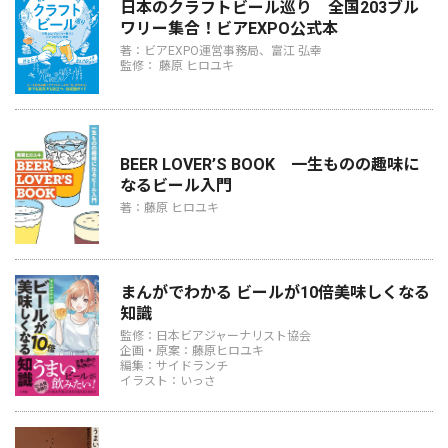
日本のクラフトビール巡り 全国203ブル
ワリー集合！ビアEXPO公式本
著：ビアEXPO運営事務局、富江 弘幸
監修： 藤原 ヒロユキ
BEER LOVER’S BOOK 一生ものの趣味に
なるビール入門
著：藤原 ヒロユキ
まんがでわかる ビールが10倍美味しくなる
知識
監修：日本ビアジャーナリスト協会
企画・原案：藤原ヒロユキ
編集：サイドランチ
イラスト：いっさ