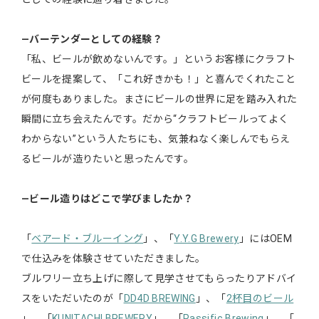
―バーテンダーとしての経験？
「私、ビールが飲めないんです。」というお客様にクラフト
ビールを提案して、「これ好きかも！」と喜んでくれたこと
が何度もありました。まさにビールの世界に足を踏み入れた
瞬間に立ち会えたんです。だから“クラフトビールってよく
わからない”という人たちにも、気兼ねなく楽しんでもらえ
るビールが造りたいと思ったんです。
―ビール造りはどこで学びましたか？
「
ベアード・ブルーイング
」、「
Y.Y.G Brewery
」にはOEM
で仕込みを体験させていただきました。
ブルワリー立ち上げに際して見学させてもらったりアドバイ
スをいただいたのが「
DD4D BREWING
」、「
2杯目のビール
」、「
KUNITACHI BREWERY
」、「
Passific Brewing
」、「