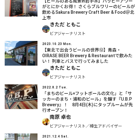
【ビールのある風景in岩手㊱】ハッピーアワー
がとにかくお得！ さくらブルワリーのビールが
飲めるSakura Brewery Craft Beer & Food＠北
上市
きただ ともこ
ビアジャーナリスト
2023.10.23 Mon.
【東北で出会うビールの世界⑫】青森・
OIRASE BEER Brewery & Restaurantで飲みた
い！ 列車とバスで行ってみました
きただ ともこ
ビアジャーナリスト
2022.8.2 Tue.
「まちのビール×フットボールの文化」と「サ
ッカーのまち・浦和のビール」を醸す『U.B.P
Brewery』！ 8月4日(木)にタップルームが先
行オープン！
南原 卓也
ビアジャーナリスト／樽生アドバイザー
2021.12.4 Sat.