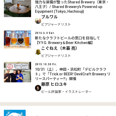
強力な装備が整ったShared Brewery（東京・
八王子）/ Shared Brewery’s Powered up
Equipment (Tokyo, Hachiouji)
ブルワル
ビアジャーナリスト
2016.6.4 Sat.
新たなクラフトビールの窓口を目指して
【Y.Y.G. Brewery＆Beer Kitchen編】
こぐねえ（木暮 亮）
ビアジャーナリスト
2015.10.30 Fri.
10/31（土）、神田・浜松町「デビルクラフ
ト」で「Trick or BEER! DevilCraft Brewery リ
リースパーティー!!」開催
藤原 ヒロユキ
ビール評論家・イラストレーター