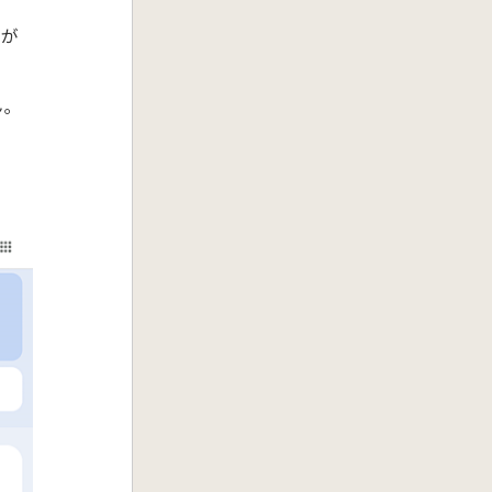
線
が
｡