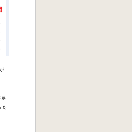
が
客足
った