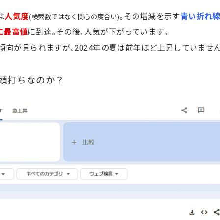
は
人気度
｡その増減を示す
青い折れ
(検索数ではなく関心の度合い)
月に最高値
に到達｡その後､人気が下がっています｡
傾向が見られますが､2024年の夏は前年ほど上昇していません
頭打ちなのか？