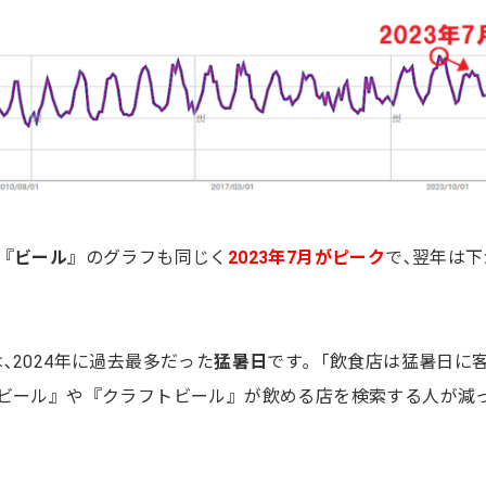
『
ビール
』のグラフも同じく
2023年7月
がピーク
で､翌年は下
､2024年に過去最多だった
猛暑日
です｡「飲食店は猛暑日に
『ビール』や『クラフトビール』が飲める店を検索する人が減