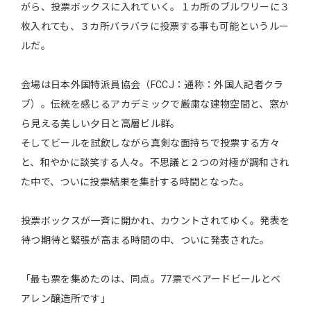
がら、投票ボックスに入れていく。１カ所のブルワリーに３
枚入れても、３カ所バラバラに投票する事も可能というルー
ルだ。
会場は日本外国特派員協会（FCCJ：通称：外国人記者クラ
ブ）。伝統を感じるアカデミックで厳粛な建物空間と、窓か
ら見える美しい夕日と高層ビル群。
そしてビールを試飲しながら真剣な面持ちで投票する方々
と、和やかに談笑する人々。不思議と２つの対極が調和され
た中で、ついに投票結果を集計する時間となった。
投票ボックスが一斉に開かれ、カウントされてゆく。発表を
待つ期待と緊張が高まる時間の中、ついに発表された。
「最も票を集めたのは、同点。77票でベアードビールとベ
アレン醸造所です」