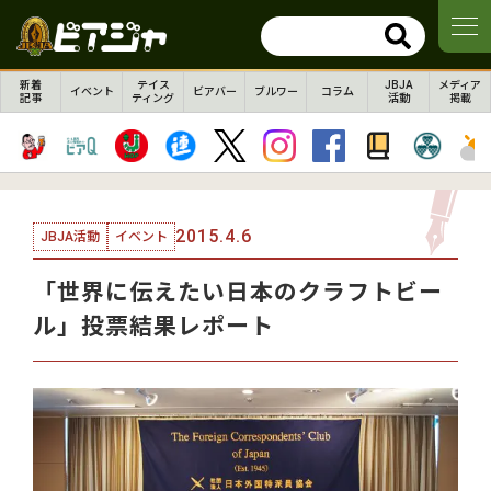
新着
テイス
JBJA
メディア
イベント
ビアバー
ブルワー
コラム
記事
ティング
活動
掲載
2015.4.6
JBJA活動
イベント
「世界に伝えたい日本のクラフトビー
ル」投票結果レポート