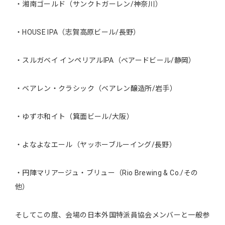
・湘南ゴールド（サンクトガーレン/神奈川）
・HOUSE IPA（志賀高原ビール/長野）
・スルガベイ インペリアルIPA（ベアードビール/静岡）
・ベアレン・クラシック（ベアレン醸造所/岩手）
・ゆずホ和イト（箕面ビール/大阪）
・よなよなエール（ヤッホーブルーイング/長野）
・円陣マリアージュ・ブリュー（Rio Brewing & Co./その
他）
そしてこの度、会場の日本外国特派員協会メンバーと一般参