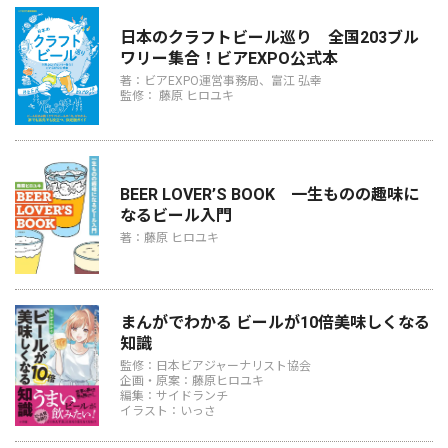
日本のクラフトビール巡り 全国203ブル
ワリー集合！ビアEXPO公式本
著：ビアEXPO運営事務局、富江 弘幸
監修： 藤原 ヒロユキ
BEER LOVER’S BOOK 一生ものの趣味に
なるビール入門
著：藤原 ヒロユキ
まんがでわかる ビールが10倍美味しくなる
知識
監修：日本ビアジャーナリスト協会
企画・原案：藤原ヒロユキ
編集：サイドランチ
イラスト：いっさ