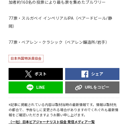
加者約160名の投票により最も票を集めたブルワリー
77票・スルガベイ インペリアルIPA（ベアードビール/静
岡）
77票・ベアレン・クラシック（ベアレン醸造所/岩手）
日本外国特派員協会
ポスト
シェア
URLをコピー
LINE
※記事に掲載されている内容は取材当時の最新情報です。情報は取材先
の都合で、予告なしに変更される場合がありますのでくれぐれも最新情
報をご確認いただきますようお願い申し上げます。
（一社）日本ビアジャーナリスト協会 発信メディア一覧