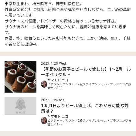
東京都生まれ、埼玉県育ち、神奈川県在住。
外資系金融会社に勤務し研修企画や講師を担当しながら、二足めの草鞋
を履いています。
サウナ・スパ健康アドバイザーの資格も持っているサウナ好き。
サウナ後のビールを美味しく飲むために、経済と健康を考えていきま
す。
落語、能、歌舞伎といった古典芸能も好きで、上野、池袋、隼町、千駄
ヶ谷などに出没中。
2023.1.25 Wed.
【季節のお菓子とビールで愉しむ】1〜2月 ル
ーネベリタルト
ヤマモト ニコ
ビアジャーナリスト／2級ファイナンシャル・プランニング技
能士／AFP
2022.9.24 Sat.
10月1日よりビール値上げ。これから可能な対
策は？
ヤマモト ニコ
ビアジャーナリスト／2級ファイナンシャル・プランニング技
能士／AFP