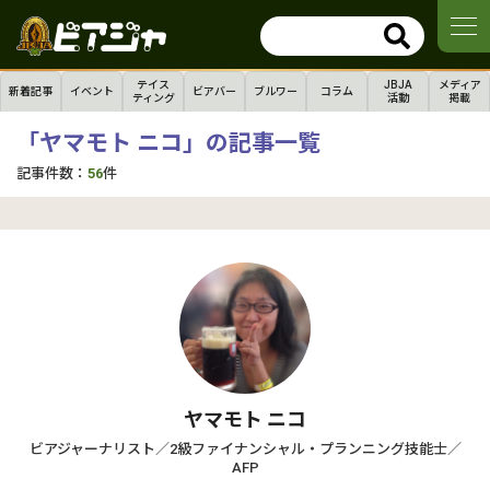
テイス
JBJA
メディア
新着記事
イベント
ビアバー
ブルワー
コラム
ティング
活動
掲載
「ヤマモト ニコ」の記事一覧
記事件数：
56
件
ヤマモト ニコ
ビアジャーナリスト／2級ファイナンシャル・プランニング技能士／
AFP