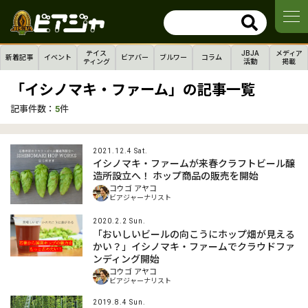
テイス
JBJA
メディア
新着記事
イベント
ビアバー
ブルワー
コラム
ティング
活動
掲載
「イシノマキ・ファーム」の記事一覧
記事件数：
5
件
2021.12.4 Sat.
イシノマキ・ファームが来春クラフトビール醸
造所設立へ！ ホップ商品の販売を開始
コウゴ アヤコ
ビアジャーナリスト
2020.2.2 Sun.
「おいしいビールの向こうにホップ畑が見える
かい？」イシノマキ・ファームでクラウドファ
ンディング開始
コウゴ アヤコ
ビアジャーナリスト
2019.8.4 Sun.