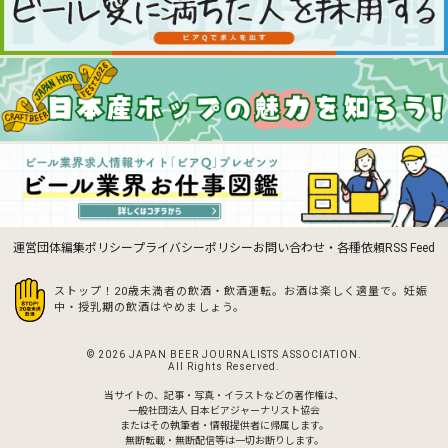
運営団体
編集ポリシー
プライバシーポリシー
お問い合わせ・各種依頼
RSS Feed
ストップ！20歳未満者の飲酒・飲酒運転。お酒は楽しく適量で。
妊娠
中・授乳期の飲酒はやめましょう。
© 2026 JAPAN BEER JOURNALISTS ASSOCIATION.
All Rights Reserved.
当サイトの、記事・写真・イラストなどの著作権は、
一般社団法人 日本ビアジャーナリスト協会
またはその執筆者・情報提供者に帰属します。
無断転載・無断配信等は一切お断りします。