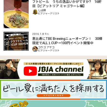
フトビール うちの逸品いかがですか? 16軒
目【ビアットリア ミャゴラーレ編】
しば姉
ビアジャーナリスト
2016.1.8 Fri.
恵比寿にTBE Brewingニューオープン！ 30樽
限定でALL１CUP→100円イベント開催中
コウゴ アヤコ
ビアジャーナリスト