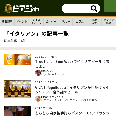
テイス
JBJA
メディア
新着記事
イベント
ビアバー
ブルワー
コラム
ティング
活動
掲載
「イタリアン」の記事一覧
記事件数：
4
件
2022.7.11 Mon.
True Italian Beer Weekでイタリアビールに恋
しよう
順いづみ
ビアジャーナリスト
2020.12.22 Tue.
VIVA！PepeRosso！イタリアンが仕掛けるイ
タリアンに合う麹のビール
Phantom Zebra
ビアジャーナリスト／ビアジャッジ／出張料理人
2017.2.8 Wed.
もちもち自家製手打ちパスタに8タップのクラ