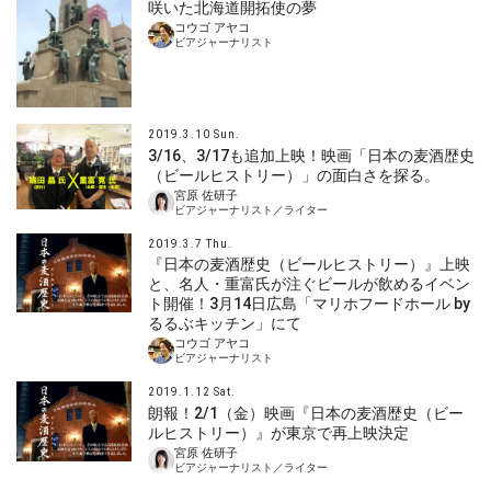
咲いた北海道開拓使の夢
コウゴ アヤコ
ビアジャーナリスト
2019.3.10 Sun.
3/16、3/17も追加上映！映画「日本の麦酒歴史
（ビールヒストリー）」の面白さを探る。
宮原 佐研子
ビアジャーナリスト／ライター
2019.3.7 Thu.
『日本の麦酒歴史（ビールヒストリー）』上映
と、名人・重富氏が注ぐビールが飲めるイベン
ト開催！3月14日広島「マリホフードホール by
るるぶキッチン」にて
コウゴ アヤコ
ビアジャーナリスト
2019.1.12 Sat.
朗報！2/1（金）映画『日本の麦酒歴史（ビー
ルヒストリー）』が東京で再上映決定
宮原 佐研子
ビアジャーナリスト／ライター