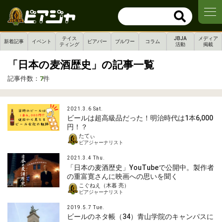
テイス
JBJA
メディア
新着記事
イベント
ビアバー
ブルワー
コラム
ティング
活動
掲載
「日本の麦酒歴史」の記事一覧
記事件数：
7
件
2021.3.6 Sat.
ビールは超高級品だった！明治時代は1本6,000
円！？
たてぃ
ビアジャーナリスト
2021.3.4 Thu.
「日本の麦酒歴史」YouTubeで公開中。製作者
の重富寛さんに映画への思いを聞く
こぐねえ（木暮 亮）
ビアジャーナリスト
2019.5.7 Tue.
ビールのネタ帳（34）青山学院のキャンパスに