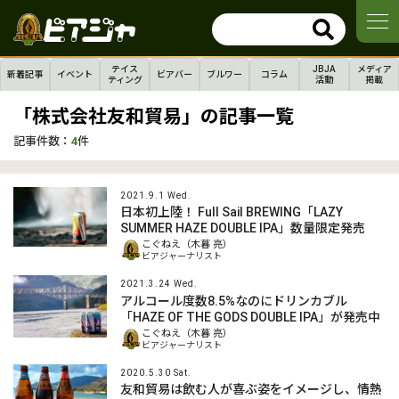
テイス
JBJA
メディア
新着記事
イベント
ビアバー
ブルワー
コラム
ティング
活動
掲載
「株式会社友和貿易」の記事一覧
記事件数：
4
件
2021.9.1 Wed.
日本初上陸！ Full Sail BREWING「LAZY
SUMMER HAZE DOUBLE IPA」数量限定発売
こぐねえ（木暮 亮）
ビアジャーナリスト
2021.3.24 Wed.
アルコール度数8.5%なのにドリンカブル
「HAZE OF THE GODS DOUBLE IPA」が発売中
こぐねえ（木暮 亮）
ビアジャーナリスト
2020.5.30 Sat.
友和貿易は飲む人が喜ぶ姿をイメージし、情熱