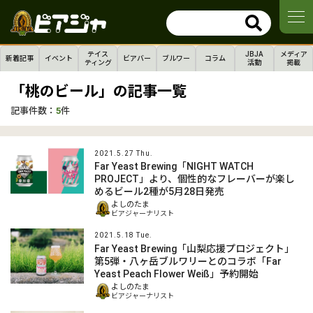
テイス
JBJA
メディア
新着記事
イベント
ビアバー
ブルワー
コラム
ティング
活動
掲載
「桃のビール」の記事一覧
記事件数：
5
件
2021.5.27 Thu.
Far Yeast Brewing「NIGHT WATCH
PROJECT」より、個性的なフレーバーが楽し
めるビール2種が5月28日発売
よしのたま
ビアジャーナリスト
2021.5.18 Tue.
Far Yeast Brewing「山梨応援プロジェクト」
第5弾・八ヶ岳ブルワリーとのコラボ「Far
Yeast Peach Flower Weiß」予約開始
よしのたま
ビアジャーナリスト