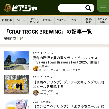
テイス
JBJA
メディア
新着記事
イベント
ビアバー
ブルワー
コラム
ティング
活動
掲載
「CRAFTROCK BREWING」の記事一覧
記事件数：
4
件
2025.1.13 Mon.
真冬の所沢で屋内型クラフトビールフェス
「SakuraTown Brewers Fest 2025」開催！
南原 卓也
ビアジャーナリスト／樽生アドバイザー
2024.6.18 Tue.
【環境ペアリング】ブルワーズキャンプでBBQ
とビールを堪能する
コウゴ アヤコ
ビアジャーナリスト
2021.3.9 Tue.
【コンビニペアリング】「よりみちエール」に