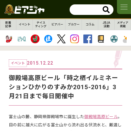
新着
テイス
JBJA
メディア
イベント
ビアバー
ブルワー
コラム
記事
ティング
活動
掲載
2015.12.22
イベント
御殿場高原ビール「時之栖イルミネー
ションひかりのすみか2015-2016」3
月21日まで毎日開催中
富士山の麓、静岡県御殿場市に誕生した
御殿場高原ビール
。
目の前に雄大に広がる富士山から流れ出る伏流水と、厳選し