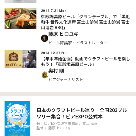
2014.7.21 Mon.
御殿場高原ビール「グランテーブル」で「黒毛
和牛 世界文化遺産 富士山溶岩 富士山溶岩 富士
山溶岩 BBQ」
藤原 ヒロユキ
ビール評論家・イラストレーター
2013.12.27 Fri.
【年末年始企画】動画でクラフトビールを楽し
もう！「御殿場高原ビール」
奥村 剛
ビアジャーナリスト
日本のクラフトビール巡り 全国203ブル
ワリー集合！ビアEXPO公式本
著：ビアEXPO運営事務局、富江 弘幸
監修： 藤原 ヒロユキ