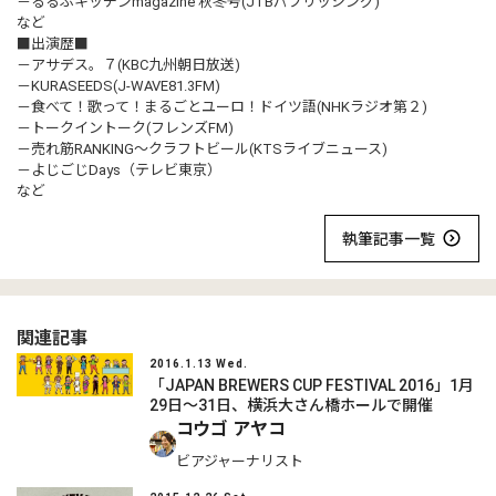
－るるぶキッチンmagazine 秋冬号(JTBパブリッシング)
など
■出演歴■
－アサデス。７(KBC九州朝日放送)
－KURASEEDS(J-WAVE81.3FM)
－食べて！歌って！まるごとユーロ！ドイツ語(NHKラジオ第２)
－トークイントーク(フレンズFM)
－売れ筋RANKING～クラフトビール(KTSライブニュース)
－よじごじDays（テレビ東京）
など
執筆記事一覧
関連記事
2016.1.13 Wed.
「JAPAN BREWERS CUP FESTIVAL 2016」1月
29日～31日、横浜大さん橋ホールで開催
コウゴ アヤコ
ビアジャーナリスト