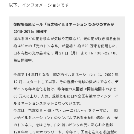
以下、インフォメーションです
御殿場高原ビール「時之栖イルミネーション ひかりのすみか
2015-2016」開催中
溢れるほどの花を積んだ気球や花車など、光の花が咲き誇る全長
約 450ｍの「光のトンネル」が登場！ 約 520 万球を使用した、
日本有数の光の芸術を 3 月 21 日（月） まで 16：30～22：00
毎日開催中。
今年で 14 年目となる「時之栖イルミネーション」は、2002 年
12 月にスタートして以来、その規模や電球の数だけでなく、デ
ザインも年々進化を続け、昨年度の来園者は開催期間中およそ
60 万人に上り、人気、規模ともに日本全国有数のウィンターイ
ルミネーションスポットとなっています。
今年は「花燃ゆる ～華・花・カーニバル～」をテーマに、「時
之栖イルミネーション」のシンボルである全長約 450m の「光
のトンネル」をはじめ、白と淡いピンクの光に彩られた樹齢
120 年のモミの木のツリーや、今年で 3 回目を迎える参加型の