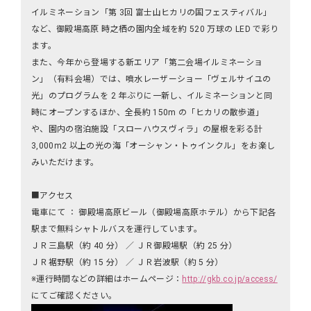
イルミネーション「第 3回 富士山ヒカリの国フェスティバル」
など、御殿場高原 時之栖の園内全域を約 520 万球の LED で彩り
ます。
また、今年から登場する新エリア「第二会場イルミネーショ
ン」（有料会場）では、噴水レーザーショー「ヴェルサイユの
光」のプログラムを 2 年ぶりに一新し、イルミネーションと同
時にオープンするほか、全長約 150m の「ヒカリの散歩道」
や、園内の宿泊施設「スローハウスヴィラ」の屋根を彩る計
3,000m2 以上の光の海「オーシャン・トゥインクル」をお楽し
みいただけます。
■アクセス
電車にて ： 御殿場高原ビール（御殿場高原ホテル）から下記各
駅まで無料シャトルバスを運行しています。
ＪＲ三島駅（約 40 分） ／ ＪＲ御殿場駅（約 25 分）
ＪＲ裾野駅（約 15 分） ／ ＪＲ岩波駅（約 5 分）
※運行時間などの詳細はホームページ：
http://gkb.co.jp/access/
にてご確認ください。