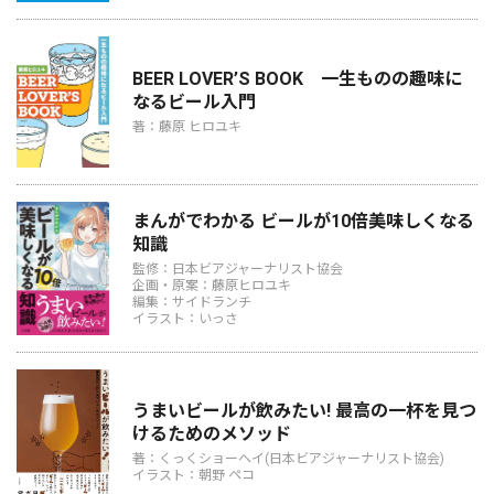
BEER LOVER’S BOOK 一生ものの趣味に
なるビール入門
著：藤原 ヒロユキ
まんがでわかる ビールが10倍美味しくなる
知識
監修：日本ビアジャーナリスト協会
企画・原案：藤原ヒロユキ
編集：サイドランチ
イラスト：いっさ
うまいビールが飲みたい! 最高の一杯を見つ
けるためのメソッド
著：くっくショーヘイ(日本ビアジャーナリスト協会)
イラスト：朝野 ペコ