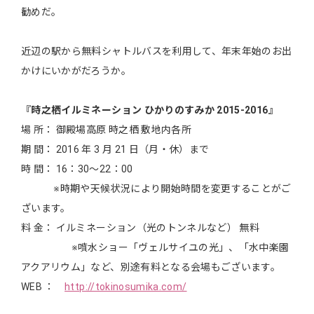
勧めだ。
近辺の駅から無料シャトルバスを利用して、年末年始のお出
かけにいかがだろうか。
『時之栖イルミネーション ひかりのすみか 2015-2016』
場 所： 御殿場高原 時之栖 敷地内各所
期 間： 2016 年 3 月 21 日（月・休）まで
時 間： 16：30～22：00
※時期や天候状況により開始時間を変更することがご
ざいます。
料 金： イルミネーション（光のトンネルなど） 無料
※噴水ショー「ヴェルサイユの光」、「水中楽園
アクアリウム」など、別途有料となる会場もございます。
WEB ：
http://tokinosumika.com/