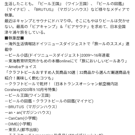
生活したことも。『ビール王国』（ワイン王国）、『ビールの図鑑』
（マイナビ）、『BRUTUS』（マガジンハウス）など様々なメディアで
執筆。
最近はキャンプとサウナにドハマり中。そこにもやはりビールは欠かせ
ない。最高の「ビアキャンプ」＆「ビアサウナ」を求めて、日本全国
津々浦々旅をしている。
■執筆歴■
－海外生活情報誌ドイツニュースダイジェストで
「旅ールのススメ」
連
載中
－
ビール小話
(ドイツニュースダイジェスト)2009～16年連載
－東海教育研究所かもめの本棚onlineにて
「旅においしいビールあり」
－Amebaチョイス
「クラフトビールおすすめ人気商品10選｜32商品から選んだ厳選商品を
紹介！美味しく飲むコツも」
－クラフトビールで乾杯！（日本トランスオーシャン航空機内誌
Coralway2020年9.10月号特集）
－ビール王国(ワイン王国)
－ビールの図鑑・クラフトビールの図鑑(マイナビ)
－BRUTUS（マガジンハウス）
－an・an(マガジンハウス)
－CanCam(小学館)
－DIME(小学館)
－東京人(都市出版)