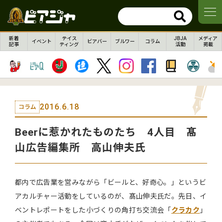
新着
テイス
JBJA
メディア
イベント
ビアバー
ブルワー
コラム
記事
ティング
活動
掲載
2016.6.18
コラム
Beerに惹かれたものたち 4人目 髙
山広告編集所 高山伸夫氏
都内で広告業を営みながら「ビールと、好奇心。」というビ
アカルチャー活動をしているのが、髙山伸夫氏だ。先日、イ
ベントレポートをした小づくりの角打ち交流会「
クラカク
」