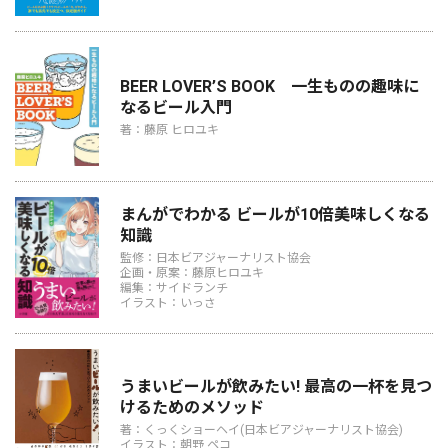
BEER LOVER’S BOOK 一生ものの趣味に
なるビール入門
著：藤原 ヒロユキ
まんがでわかる ビールが10倍美味しくなる
知識
監修：日本ビアジャーナリスト協会
企画・原案：藤原ヒロユキ
編集：サイドランチ
イラスト：いっさ
うまいビールが飲みたい! 最高の一杯を見つ
けるためのメソッド
著：くっくショーヘイ(日本ビアジャーナリスト協会)
イラスト：朝野 ペコ