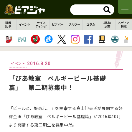
新着
テイス
JBJA
メディア
イベント
ビアバー
ブルワー
コラム
記事
ティング
活動
掲載
2016.8.20
イベント
「びあ教室 ベルギービール基礎
篇」 第二期募集中！
「ビールと、好奇心。」を主宰する髙山伸夫氏が展開する好
評企画「びあ教室 ベルギービール基礎篇」が2016年10月
より開講する第二期生を募集中だ。