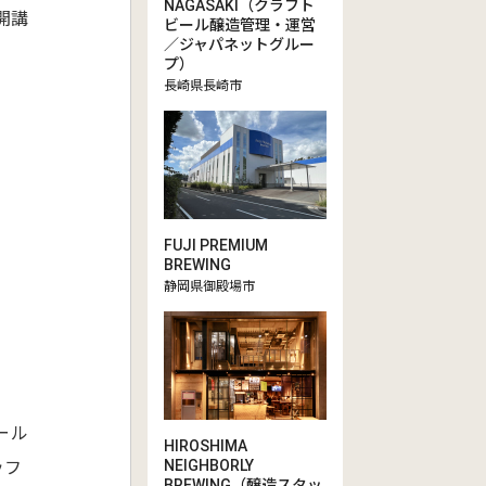
NAGASAKI（クラフト
開講
ビール醸造管理・運営
／ジャパネットグルー
プ）
長崎県長崎市
FUJI PREMIUM
BREWING
静岡県御殿場市
ール
HIROSHIMA
NEIGHBORLY
ッフ
BREWING（醸造スタッ