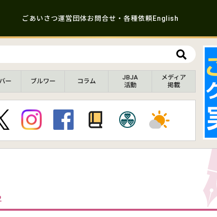
ごあいさつ
運営団体
お問合せ・各種依頼
English
JBJA
メディア
バー
ブルワー
コラム
活動
掲載
2