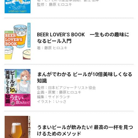
監修： 藤原 ヒロユキ
BEER LOVER’S BOOK 一生ものの趣味に
なるビール入門
著：藤原 ヒロユキ
まんがでわかる ビールが10倍美味しくなる
知識
監修：日本ビアジャーナリスト協会
企画・原案：藤原ヒロユキ
編集：サイドランチ
イラスト：いっさ
うまいビールが飲みたい! 最高の一杯を見つ
けるためのメソッド