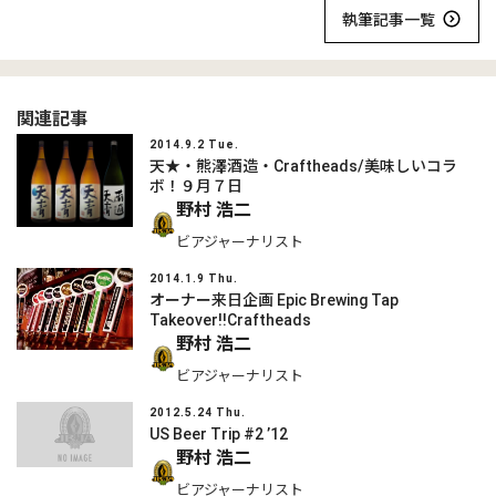
執筆記事一覧
関連記事
2014.9.2 Tue.
天★・熊澤酒造・Craftheads/美味しいコラ
ボ！９月７日
野村 浩二
ビアジャーナリスト
2014.1.9 Thu.
オーナー来日企画 Epic Brewing Tap
Takeover!!Craftheads
野村 浩二
ビアジャーナリスト
2012.5.24 Thu.
US Beer Trip #2 ’12
野村 浩二
ビアジャーナリスト