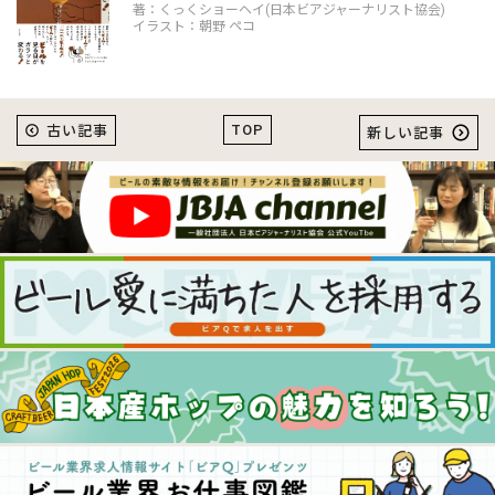
著：くっくショーヘイ(日本ビアジャーナリスト協会)
イラスト：朝野 ペコ
TOP
古い記事
新しい記事