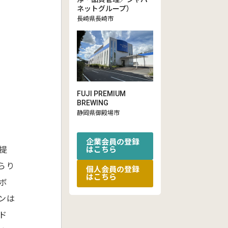
ネットグループ）
長崎県長崎市
FUJI PREMIUM
BREWING
静岡県御殿場市
企業会員の登録
提
はこちら
らり
個人会員の登録
はこちら
ボ
ンは
ド