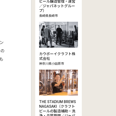
ビール醸造管理・運営
／ジャパネットグルー
プ）
長崎県長崎市
ン
心の
カウボーイクラフト株
式会社
も
神奈川県小田原市
THE STADIUM BREWS
NAGASAKI（クラフト
ビールの製造補助・洗
浄・品質管理／ジャパ