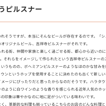
うピルスナー
れそうですが、本当にそんなビールが存在するのです。「シ
のオリジナルビール、吉祥寺ピルスナーがそれです。
ふれる街、仲間や家族と楽しく過ごせる街、都心から近いのに
…。それらをイメージして作られたという吉祥寺ピルスナーの
というものの、ボヘミアンピルスナーのようなほのかな甘みを
ラウンというホップを使用することに決めたのも古くて新しい
イメージにぴったりだと思ったからなのだそうです。ハラタウ
ンのように白ワインのような香りを感じられる近年人気のホッ
体の印象は華やかなのに地に足がついている味わいです。
く、革新的な料理も揃っているこちらのお店のどんな料理と