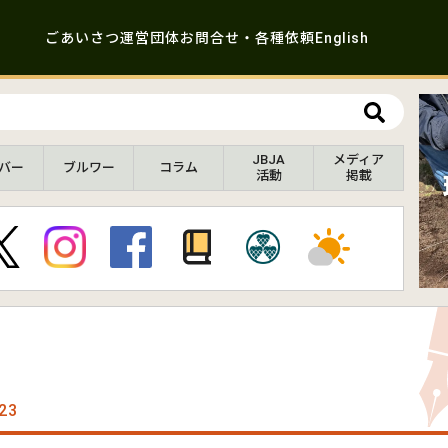
ごあいさつ
運営団体
お問合せ・各種依頼
English
JBJA
メディア
バー
ブルワー
コラム
活動
掲載
23