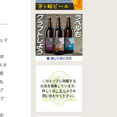
ュマ
井
スタ
感
このエリアに掲載する
な
広告を募集しています。
ブ
詳しくは
こちら
より
お
問い合わせください。
プ
の