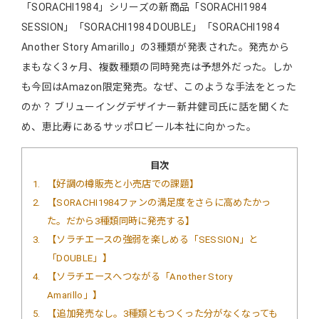
「SORACHI1984」シリーズの新商品「SORACHI1984
SESSION」「SORACHI1984 DOUBLE」「SORACHI1984
Another Story Amarillo」の3種類が発表された。発売から
まもなく3ヶ月、複数種類の同時発売は予想外だった。しか
も今回はAmazon限定発売。なぜ、このような手法をとった
のか？ ブリューイングデザイナー新井健司氏に話を聞くた
め、恵比寿にあるサッポロビール本社に向かった。
目次
1
【好調の樽販売と小売店での課題】
2
【SORACHI1984ファンの満足度をさらに高めたかっ
た。だから3種類同時に発売する】
3
【ソラチエースの強弱を楽しめる「SESSION」と
「DOUBLE」】
4
【ソラチエースへつながる「Another Story
Amarillo」】
5
【追加発売なし。3種類ともつくった分がなくなっても