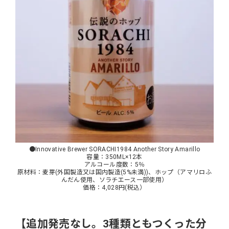
●Innovative Brewer SORACHI1984 Another Story Amarillo
容量：350ML×12本
アルコール度数：5％
原材料：麦芽(外国製造又は国内製造(5%未満))、ホップ（アマリロふ
んだん使用、ソラチエース一部使用）
価格：4,028円(税込）
【追加発売なし。3種類ともつくった分