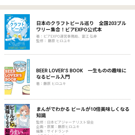
日本のクラフトビール巡り 全国203ブル
ワリー集合！ビアEXPO公式本
著：ビアEXPO運営事務局、富江 弘幸
監修： 藤原 ヒロユキ
BEER LOVER’S BOOK 一生ものの趣味に
なるビール入門
著：藤原 ヒロユキ
まんがでわかる ビールが10倍美味しくなる
知識
監修：日本ビアジャーナリスト協会
企画・原案：藤原ヒロユキ
編集：サイドランチ