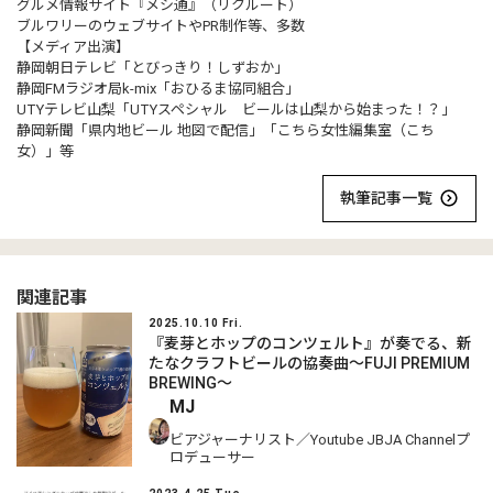
グルメ情報サイト『メシ通』（リクルート）
ブルワリーのウェブサイトやPR制作等、多数
【メディア出演】
静岡朝日テレビ「とびっきり！しずおか」
静岡FMラジオ局k-mix「おひるま協同組合」
UTYテレビ山梨「UTYスペシャル ビールは山梨から始まった！？」
静岡新聞「県内地ビール 地図で配信」「こちら女性編集室（こち
女）」等
執筆記事一覧
関連記事
2025.10.10 Fri.
『麦芽とホップのコンツェルト』が奏でる、新
たなクラフトビールの協奏曲～FUJI PREMIUM
BREWING～
MJ
ビアジャーナリスト／Youtube JBJA Channelプ
ロデューサー