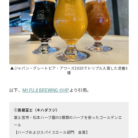
▲ジャパン・グレートビア・アワーズ2020でトリプル入賞した定番3
種
以下、
Mt.FUJI BREWING のHP
より引用。
①黄蘗富士（キハダフジ）
富士宮市・松本ハーブ園の2種類のハーブを使ったゴールデンエ
ール
【ハーブおよびスパイスエール部門 金賞】