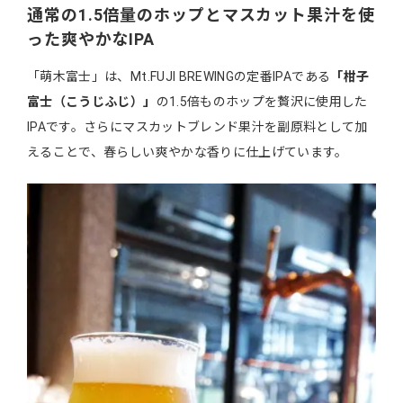
通常の1.5倍量のホップとマスカット果汁を使
った爽やかなIPA
「萌木富士」は、Mt.FUJI BREWINGの定番IPAである
「柑子
富士（こうじふじ）」
の1.5倍ものホップを贅沢に使用した
IPAです。さらにマスカットブレンド果汁を副原料として加
えることで、春らしい爽やかな香りに仕上げています。