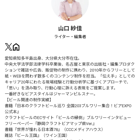
山口 紗佳
ライター・編集者
愛知県知多半島出身、大分県大分市在住。
中央大学法学部法律学科卒業後、名古屋と東京の出版社・編集プロダク
ションで雑誌や広告、販促物の制作に携わり、2010年からフリーとして
紙・WEBを問わず数多くのコンテンツ制作を担当。「伝え手」としての
キャリア20年にわたる現場経験と行動分析学に基づくアプローチで、
「思い」を汲み取り、行動心理に訴える表現をご提案します。
一番好きなビアスタイルはジャーマンピルスナー。
【ビール関連の制作実績】
書籍『日本のクラフトビール巡り 全国203ブルワリー集合！ビアEXPO
公式本』
クラフトビールのECサイト「ビールの縁側」ブルワリーインタビュー
フリーペーパー『静岡クラフトビアマップ県Ver.』
書籍『世界が憧れる日本酒78』（CCCメディアハウス）
雑誌『ビール王国』（ワイン王国）