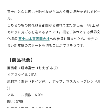
富士山と桜に思いを馳せながら味わう春の息吹を感じるビー
ル。
こちらの桜の開花は首都圏から遅れてまだ少し先、4月上旬
あたりに見ごろを迎えるようです。桜をご神木とする世界文
化遺産
富士山本宮浅間大社
への参拝も済ませたら、幸先の
良い新年度のスタートを切ることができそうです。
【商品概要】
商品名：萌木富士（もえぎ ふじ）
ビアスタイル：IPA
原材料：麦芽（ドイツ産）、ホップ、マスカットブレンド果
汁
アルコール度数：6.0％
IBU：37度