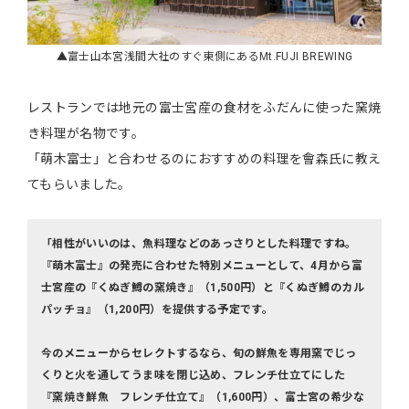
▲富士山本宮浅間大社のすぐ東側にあるMt.FUJI BREWING
レストランでは地元の富士宮産の食材をふだんに使った窯焼
き料理が名物です。
「萌木富士」と合わせるのにおすすめの料理を會森氏に教え
てもらいました。
「相性がいいのは、魚料理などのあっさりとした料理ですね。
『萌木富士』の発売に合わせた特別メニューとして、4月から富
士宮産の『くぬぎ鱒の窯焼き』（1,500円）と『くぬぎ鱒のカル
パッチョ』（1,200円）を提供する予定です。
今のメニューからセレクトするなら、旬の鮮魚を専用窯でじっ
くりと火を通してうま味を閉じ込め、フレンチ仕立てにした
『窯焼き鮮魚 フレンチ仕立て』（1,600円）、富士宮の希少な