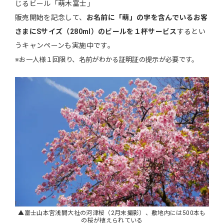
じるビール「萌木富士」
販売開始を記念して、
お名前に「萌」の字を含んでいるお客
さまにSサイズ（280ml）のビールを１杯サービス
するとい
うキャンペーンも実施中です。
※お一人様１回限り、名前がわかる証明証の提示が必要です。
▲富士山本宮浅間大社の河津桜（2月末撮影）、敷地内には500本も
の桜が植えられている