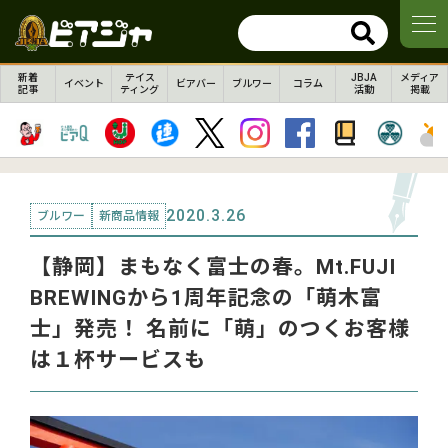
新着
テイス
JBJA
メディア
イベント
ビアバー
ブルワー
コラム
記事
ティング
活動
掲載
2020.3.26
ブルワー
新商品情報
【静岡】まもなく富士の春。Mt.FUJI
BREWINGから1周年記念の「萌木富
士」発売！ 名前に「萌」のつくお客様
は１杯サービスも