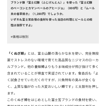
ブランド豚『富士幻豚（ふじげんとん）』を使った『富士幻豚
のベーコンとカマンベールのアヒージョ』（800円）と『ムール
貝の香草焼き』（1,280円）でしょうか。
いずれも富士宮自慢の食材を使った当店の料理とビールとの相
性は抜群ですよ」
※価格は税別
「くぬぎ鱒」
とは、富士山麓の清らかな水を使い、完全無投
薬でストレスのない環境で育てた高品質なニジマスのローカ
ルブランド。他の養殖鱒よりもうま味成分が飛び抜けて多く
含まれていることが検査で実証されています。會森氏も「よ
く試食させていただくのですが、川魚特有の臭みが全くな
く、上質な脂がのった大変おいしい鱒です」と太鼓判を押し
ます。
このくぬぎ鱒をはじめとした富士宮ブランドの食材を使い、