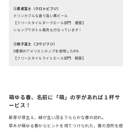
②黒鳶富士（クロトビフジ）
ドリンカブルな香り高い黒ビール
【フリースタイルダークエール部門 銀賞】
ショップでボトル販売も行なっています！
③柑子富士（コウジフジ）
5種類のアメリカンホップを使用したIPA
【フリースタイルライトエール部門 銅賞】
萌ゆる春。名前に「萌」の字があれば１杯サ
ービス！
新芽が芽生え、緑が生い茂るうららかな春の訪れ。
草木が萌ゆる春からヒントを得てつけられた、春の息吹を感