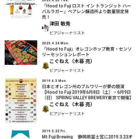
2023.4.25 Tue.
「Hood to Fuji ロスト イン トランジット ハー
バルラガー」ベアレン醸造所より数量限定発
売！
津田 敏秀
ビアジャーナリスト
2023.4.24 Mon.
「Hood to Fuji」オレゴンホップ教育・センソ
リーセッションレポート
こぐねえ（木暮 亮）
ビアジャーナリスト
2019.6.3 Mon.
日本とオレゴン州のブルワリーが夢の競演
【Hood to Fuji 2019年6月8日（土）・6月9日
（日） SPRING VALLEY BREWERY東京で開催】
こぐねえ（木暮 亮）
ビアジャーナリスト
2019.3.22 Fri.
Mt.Fuji Brewing 静岡県富士宮に2019.3.23オ