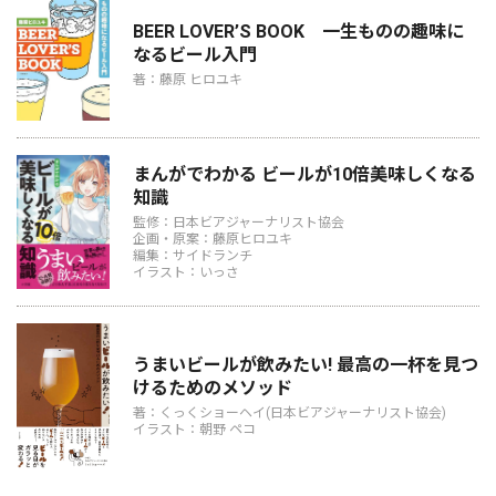
BEER LOVER’S BOOK 一生ものの趣味に
なるビール入門
著：藤原 ヒロユキ
まんがでわかる ビールが10倍美味しくなる
知識
監修：日本ビアジャーナリスト協会
企画・原案：藤原ヒロユキ
編集：サイドランチ
イラスト：いっさ
うまいビールが飲みたい! 最高の一杯を見つ
けるためのメソッド
著：くっくショーヘイ(日本ビアジャーナリスト協会)
イラスト：朝野 ペコ